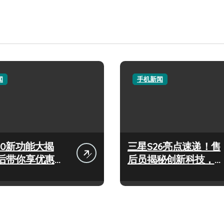
闻
手机新闻
 S50新功能大揭
三星S26亮点速递！售
后带你享优惠高
后员揭秘创新科技，玩
！
转新机不迷茫！