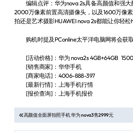
编辑点评：华为nova 2s具备高颜值和强大配置，是华为终端系列中首款四摄产品，采用
2000万像素前置高清摄像头，以及1600万像
拍还是艺术摄影HUAWEI nova 2s都能让你轻松h
购机时提及PConline太平洋电脑网将会获
[活动价格]：华为 nova2s 4GB+64GB 150
[销售商家]：华华手机
[商家电话]：4006-888-397
[最新行情]：上海手机行情
[报价查询]：上海手机报价
文
高颜值全面屏拍照手机 华为 nova3售2999元
章