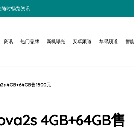
障助您随时畅览资讯
用功能亮点
管家功能大升级！
资讯
热门品牌
新机曝光
安卓频道
苹果频道
智
手！
s 4GB+64GB售1500元
护航畅享未来屏界新体验！
a2s 4GB+64GB售