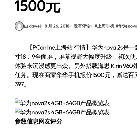
1500元
由 dawei
8 月 26, 2018
没有评论
#
上海手机
#
华为 nova
【PConline上海站 行情】华为nova 2s是一款高颜值全面屏手机，前后都搭载双摄，搭载6英
寸18：9全面屏，屏幕视野大幅度升级，初次
体验来沉浸感更出众。另外搭载海思 Kirin 96
任务。现在商家华华手机报价1500元，赠送百元
397。
参数信息
网友评分