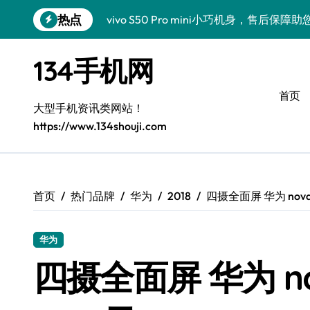
跳
热点
vivo S50 Pro mini小巧机身，售后保
转
到
小米17 Pro新资讯来袭！售后员揭秘超实
内
134手机网
容
售后员揭秘：三星Z Fold7新亮点，手机
首页
S25 Ultra颜值炸裂！定制主题潮翻全场
大型手机资讯类网站！
https://www.134shouji.com
Galaxy S24+惊艳上市，秒变手机美学高
Galaxy S26+颜值爆升秘诀大公开
Galaxy A56 5G登场，时尚旗舰新体验！
首页
热门品牌
华为
2018
四摄全面屏 华为 nova2
三星Galaxy Z TriFold三折叠，售后
华为
四摄全面屏 华为 nov