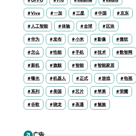
OPPO
Pro
Realme
Redmi
Vivo
一加
三星
中国
京东
人工智能
体验
全球
区块
华为
发布
小米
影像
微软
怎么
性能
手机
技术
数智网
新机
旗舰
智能
智能家居
曝光
机器人
正式
游戏
电视
系列
美国
芯片
苹果
荣耀
谷歌
骁龙
高通
魅族
广告