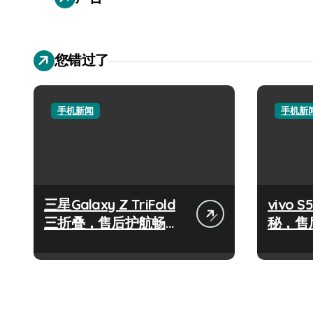
您错过了
手机新闻
手机新
三星Galaxy Z TriFold
vivo
三折叠，售后护航畅享
秘，售
未来屏界新体验！
效玩机