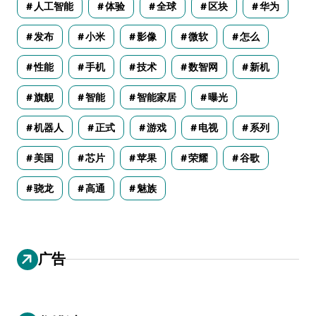
人工智能
体验
全球
区块
华为
发布
小米
影像
微软
怎么
性能
手机
技术
数智网
新机
旗舰
智能
智能家居
曝光
机器人
正式
游戏
电视
系列
美国
芯片
苹果
荣耀
谷歌
骁龙
高通
魅族
广告