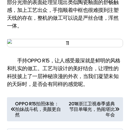
部分光滑的表面处理呈现出类似陶瓷釉面的舒畅触
感，加上工艺出众，手指顺着中框也很难摸到注塑
天线的存在，整机的做工可以说是严丝合缝，浑然
一体。
手持OPPO R15，让人感受最深就是鲜明的风格
和扎实的做工。工艺与设计的美好结合，让理性的
科技披上了一层神秘浪漫的外衣，当我们凝望未知
的天际时，是否会有同样的感觉呢。
文
OPPO R15拍照体验：
2018浙江卫视春季盛典
拍妹战斗机，美颜更自
节目单曝光，热闹堪比
章
然
年会
导