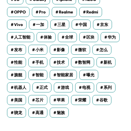
OPPO
Pro
Realme
Redmi
Vivo
一加
三星
中国
京东
人工智能
体验
全球
区块
华为
发布
小米
影像
微软
怎么
性能
手机
技术
数智网
新机
旗舰
智能
智能家居
曝光
机器人
正式
游戏
电视
系列
美国
芯片
苹果
荣耀
谷歌
骁龙
高通
魅族