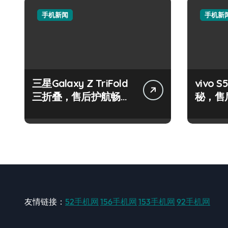
手机新闻
手机新
三星Galaxy Z TriFold
vivo
三折叠，售后护航畅享
秘，售
未来屏界新体验！
效玩机
友情链接：
52手机网
156手机网
153手机网
92手机网