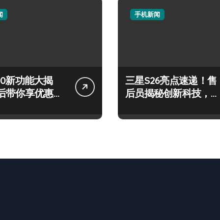
闻
手机新闻
 S50新功能大揭
三星S26亮点速递！售
后带你享优惠高
后员揭秘创新科技，玩
！
转新机不迷茫！