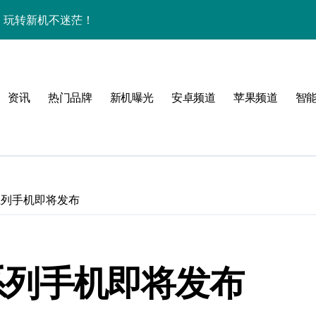
，玩转新机不迷茫！
障助您随时畅览资讯
用功能亮点
资讯
热门品牌
新机曝光
安卓频道
苹果频道
智
管家功能大升级！
手！
7系列手机即将发布
护航畅享未来屏界新体验！
7系列手机即将发布