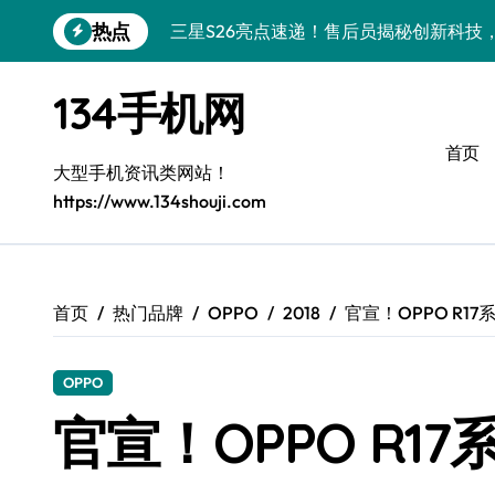
跳
热点
三星S26亮点速递！售后员揭秘创新科技
转
到
vivo S50 Pro mini小巧机身，售后保
内
134手机网
容
小米17 Pro新资讯来袭！售后员揭秘超实
首页
售后员揭秘：三星Z Fold7新亮点，手机
大型手机资讯类网站！
https://www.134shouji.com
S25 Ultra颜值炸裂！定制主题潮翻全场
Galaxy S24+惊艳上市，秒变手机美学高
Galaxy S26+颜值爆升秘诀大公开
首页
热门品牌
OPPO
2018
官宣！OPPO R1
Galaxy A56 5G登场，时尚旗舰新体验！
OPPO
三星Galaxy Z TriFold三折叠，售后
官宣！OPPO R1