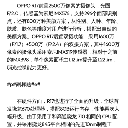
OPPO R17前置2500万像素的摄像头，光圈
F/2.0，传感器为索尼IMX576，支持296个面部识别
点，还有800万种美颜方案，从性别、人种、年龄、
肤质、肤色等维度对用户进行分析，搭配出自然的
美颜方案。OPPO R17后置双摄功能，采用1600万
（F/1.7）+500万（F/2.4）的双摄方案，其中1600万
像素的摄像头采用索尼IMX519传感器，相对于之前
的IMX398，单个像素面积由1.12μm提升至1.22μm，
弱光控噪能力更好。
#p#副标题#e#
在硬件方面，R17也进行了全面的升级，全球首
发骁龙670处理器，搭配8GB运行内存，性能再次大
幅升级。由于采用了和高通骁龙 710 相同的 CPU 配
置，并采用骁龙845平台相同的先进10nm制程工