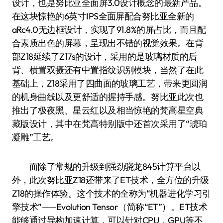
设计，也是努比亚全面屏3.0设计概念的最新产品。
在这块惊艳的6英寸IPS全面屏配合努比亚全新的
aRc4.0无边框设计，实现了91.8%的屏占比，而且配
合素质出色的屏幕，呈现出不错的视觉效果。在背
部Z18延续了Z17s的设计，采用的是玻璃材质的后
背、横置双摄还有中置指纹识别模块，当然了在此
基础上，Z18采用了四曲面的玻璃工艺，带来更圆润
的机身曲线以及更舒适的握持手感。努比亚此次也
推出了极夜黑、星云红以及相当惊艳的梵高星空典
藏版设计，其中在梵高特别版中还首次采用了“琥珀
凝雕”工艺。
而除了常规的升级到强劲骁龙845计算平台以
外，此次努比亚Z18还带来了ET技术，全方位的升级
Z18的操作体验。这个技术的全称为“机器进化学习引
擎技术”——Evolution Tensor（简称“ET”）。ET技术
能够通过异构加速计算，可以针对CPU，GPU等不