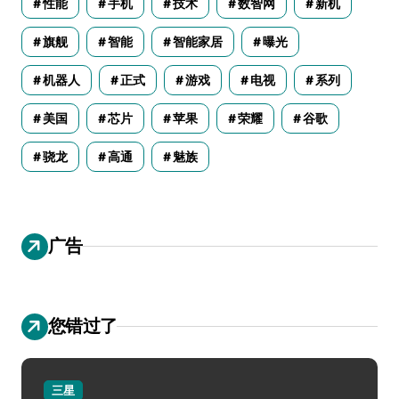
性能
手机
技术
数智网
新机
旗舰
智能
智能家居
曝光
机器人
正式
游戏
电视
系列
美国
芯片
苹果
荣耀
谷歌
骁龙
高通
魅族
广告
您错过了
三星