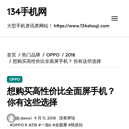
跳
134手机网
转
到
内
大型手机资讯类网站！ https://www.134shouji.com
容
首页
热门品牌
OPPO
2018
想购买高性价比全面屏手机？ 你有这些选择
OPPO
想购买高性价比全面屏手机？
你有这些选择
由 dawei
9 月 11, 2018
没有评论
#
OPPO R
#
Z18
#
一加6
#
全面屏
#
性价比