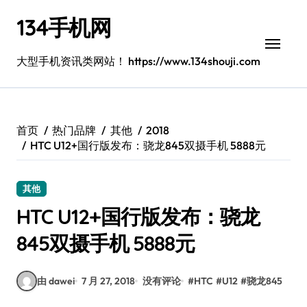
跳
134手机网
转
到
内
大型手机资讯类网站！ https://www.134shouji.com
容
首页
热门品牌
其他
2018
HTC U12+国行版发布：骁龙845双摄手机 5888元
其他
HTC U12+国行版发布：骁龙
845双摄手机 5888元
由 dawei
7 月 27, 2018
没有评论
#
HTC
#
U12
#
骁龙845