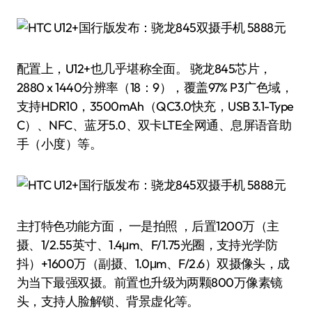
配置上，U12+也几乎堪称全面。 骁龙845芯片，
2880 x 1440分辨率（18：9），覆盖97% P3广色域，
支持HDR10，3500mAh（QC3.0快充，USB 3.1-Type
C）、NFC、蓝牙5.0、双卡LTE全网通、息屏语音助
手（小度）等。
主打特色功能方面， 一是拍照 ，后置1200万（主
摄、1/2.55英寸、1.4μm、F/1.75光圈，支持光学防
抖）+1600万（副摄、1.0μm、F/2.6）双摄像头，成
为当下最强双摄。前置也升级为两颗800万像素镜
头，支持人脸解锁、背景虚化等。