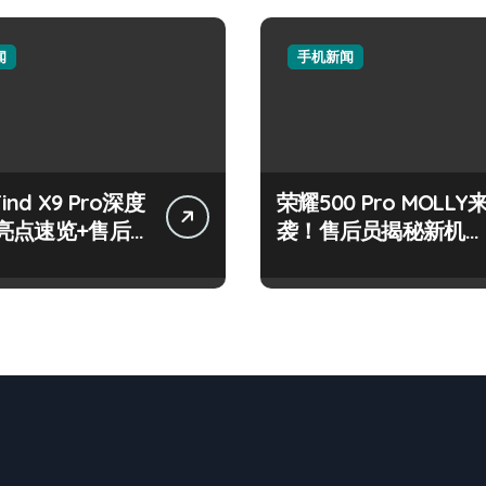
闻
手机新闻
Find X9 Pro深度
荣耀500 Pro MOLLY
亮点速览+售后
袭！售后员揭秘新机资
技巧大公开
讯与玩机秘籍