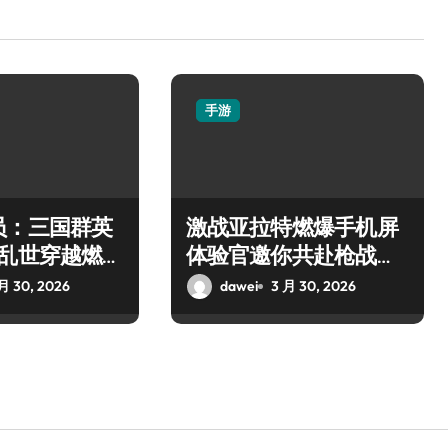
手游
员：三国群英
激战亚拉特燃爆手机屏
，乱世穿越燃战
体验官邀你共赴枪战盛
宴
月 30, 2026
dawei
3 月 30, 2026