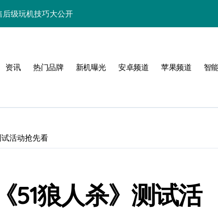
速览+售后级玩机技巧大公开
秘新机资讯与玩机秘籍
功能，速来围观！
资讯
热门品牌
新机曝光
安卓频道
苹果频道
智
点，售后带你抢先看！
览尽核心亮点配置
能科技新体验！
讯生活一手轻松掌控！
测试活动抢先看
带您抢先看！
带你抢先享最新优惠！
《51狼人杀》测试活
先一路！