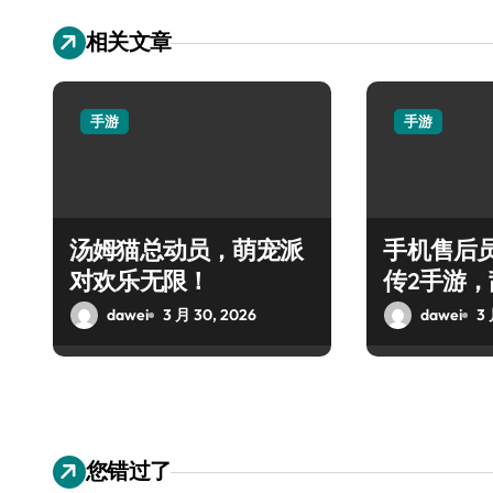
相关文章
手游
手游
汤姆猫总动员，萌宠派
手机售后
对欢乐无限！
传2手游
魂
dawei
3 月 30, 2026
dawei
3 
您错过了