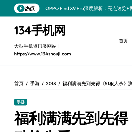
跳
热点
OPPO Find X9 Pro深度解析：亮点
转
到
荣耀500 Pro MOLLY来袭！售后员揭
内
134手机网
容
真我GT8 Pro售后揭秘：新机特色+实用
首页
vivo S50 Pro mini来袭！小屏旗舰亮
大型手机资讯类网站！
https://www.134shouji.com
REDMI K90深度揭秘！售后员带你一文
三星W26新资讯来袭！售后员带您畅享智
荣耀ROBOT PHONE售后护航，智能资
首页
手游
2018
福利满满先到先得《51狼人杀》
iPhone 17e性能配置大揭秘，售后视角
手游
华为nova 15 Ultra新功能解锁，售后
福利满满先到先得
荣耀WIN资讯速递，手机管家助您玩机领