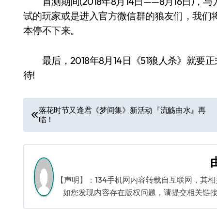
首测期间(2018年8月14日——8月16日)
试的玩家或是进入官方微信群的狼友们，我们
本停不下来。
最后，2018年8月14日《51狼人杀》就
待!
文
落花时节又逢君《梦间集》新活动『流觞曲水』再
临！
章
导
航
【声明】：134手机网内容转载自互联网，其
如您发现内容存在版权问题，请提交相关链接至邮箱