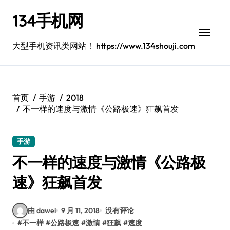
跳
134手机网
转
到
内
大型手机资讯类网站！ https://www.134shouji.com
容
首页
手游
2018
不一样的速度与激情《公路极速》狂飙首发
手游
不一样的速度与激情《公路极
速》狂飙首发
由 dawei
9 月 11, 2018
没有评论
#
不一样
#
公路极速
#
激情
#
狂飙
#
速度