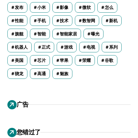
发布
小米
影像
微软
怎么
性能
手机
技术
数智网
新机
旗舰
智能
智能家居
曝光
机器人
正式
游戏
电视
系列
美国
芯片
苹果
荣耀
谷歌
骁龙
高通
魅族
广告
您错过了