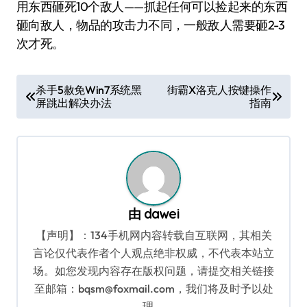
用东西砸死10个敌人——抓起任何可以捡起来的东西
砸向敌人，物品的攻击力不同，一般敌人需要砸2-3
次才死。
文
杀手5赦免Win7系统黑
街霸X洛克人按键操作
屏跳出解决办法
指南
章
导
航
由
dawei
【声明】：134手机网内容转载自互联网，其相关
言论仅代表作者个人观点绝非权威，不代表本站立
场。如您发现内容存在版权问题，请提交相关链接
至邮箱：bqsm@foxmail.com，我们将及时予以处
理。