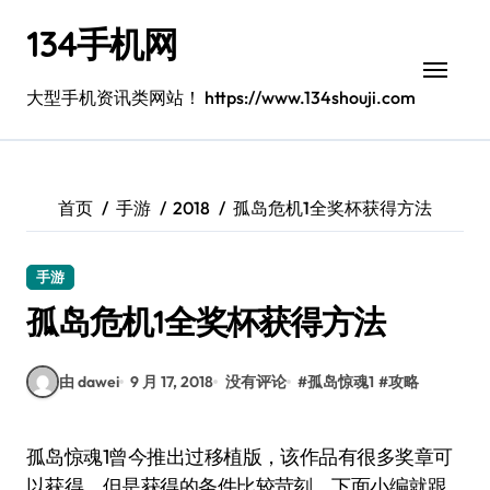
跳
134手机网
转
到
内
大型手机资讯类网站！ https://www.134shouji.com
容
首页
手游
2018
孤岛危机1全奖杯获得方法
手游
孤岛危机1全奖杯获得方法
由 dawei
9 月 17, 2018
没有评论
#
孤岛惊魂1
#
攻略
孤岛惊魂1曾今推出过移植版，该作品有很多奖章可
以获得，但是获得的条件比较苛刻，下面小编就跟