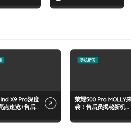
闻
手机新闻
Find X9 Pro深度
荣耀500 Pro MOLLY
亮点速览+售后
袭！售后员揭秘新机资
技巧大公开
讯与玩机秘籍