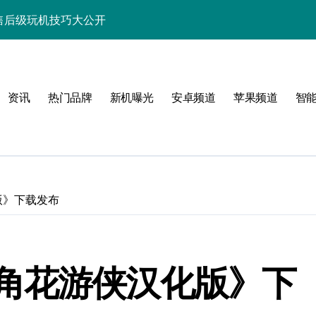
速览+售后级玩机技巧大公开
秘新机资讯与玩机秘籍
功能，速来围观！
资讯
热门品牌
新机曝光
安卓频道
苹果频道
智
点，售后带你抢先看！
览尽核心亮点配置
能科技新体验！
讯生活一手轻松掌控！
版》下载发布
带您抢先看！
带你抢先享最新优惠！
角花游侠汉化版》下
先一路！