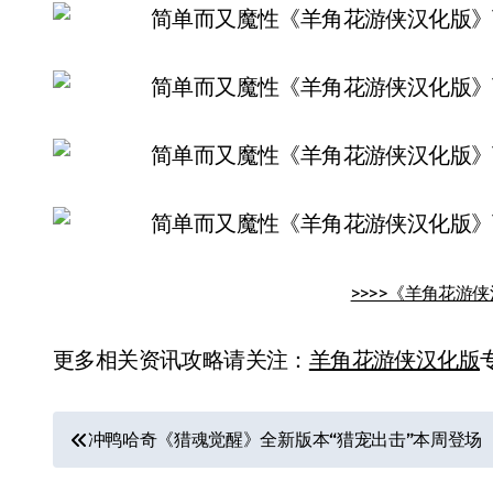
>>>>《羊角花游侠
更多相关资讯攻略请关注：
羊角花游侠汉化版
文
冲鸭哈奇《猎魂觉醒》全新版本“猎宠出击”本周登场
章