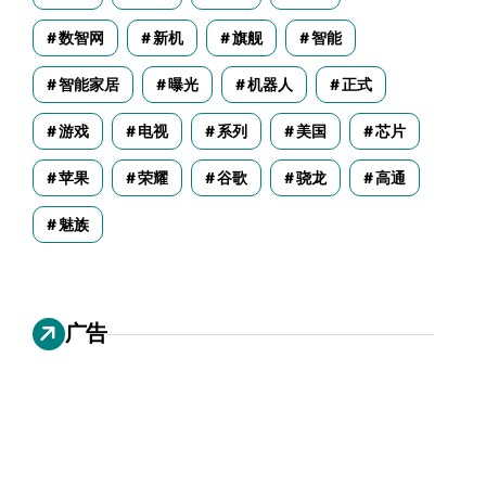
数智网
新机
旗舰
智能
智能家居
曝光
机器人
正式
游戏
电视
系列
美国
芯片
苹果
荣耀
谷歌
骁龙
高通
魅族
广告