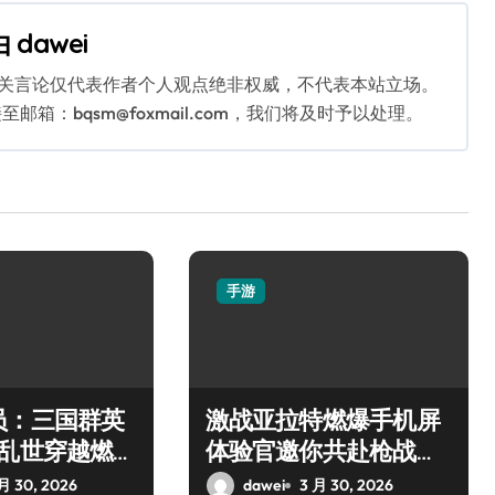
由
dawei
相关言论仅代表作者个人观点绝非权威，不代表本站立场。
：bqsm@foxmail.com，我们将及时予以处理。
手游
员：三国群英
激战亚拉特燃爆手机屏
，乱世穿越燃战
体验官邀你共赴枪战盛
宴
月 30, 2026
dawei
3 月 30, 2026