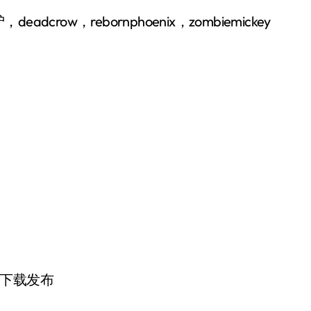
adcrow，rebornphoenix，zombiemickey