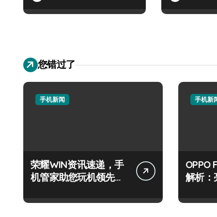
您错过了
手机新闻
手机新
荣耀WIN资讯速递，手
OPPO 
机管家助您玩机领先一
解析：
路！
级玩机