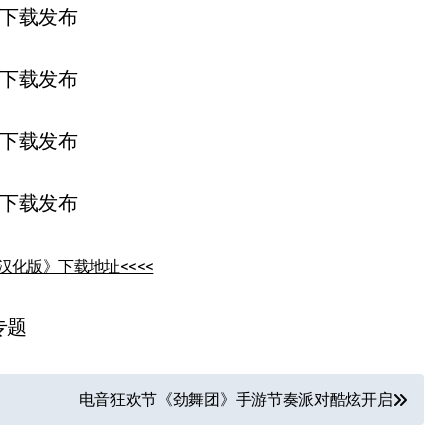
汉化版》下载地址<<<<
专题
电音狂欢节《劲舞团》手游节奏派对酷炫开启