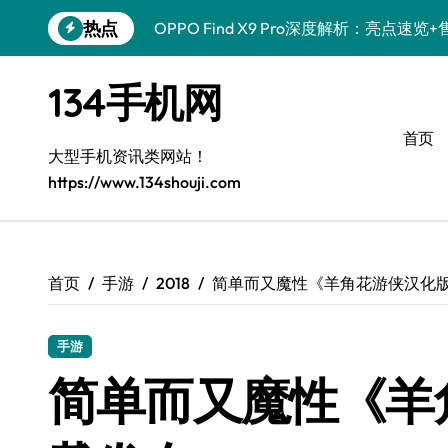
跳
热点
OPPO Find X9 Pro深度解析：亮点
转
到
荣耀500 Pro MOLLY来袭！售后员揭
内
134手机网
容
真我GT8 Pro售后揭秘：新机特色+实用
首页
vivo S50 Pro mini来袭！小屏旗舰亮
大型手机资讯类网站！
https://www.134shouji.com
REDMI K90深度揭秘！售后员带你一文
三星W26新资讯来袭！售后员带您畅享智
荣耀ROBOT PHONE售后护航，智能资
首页
手游
2018
简单而又魔性《羊角花游侠汉化
iPhone 17e性能配置大揭秘，售后视角
手游
华为nova 15 Ultra新功能解锁，售后
简单而又魔性《羊
荣耀WIN资讯速递，手机管家助您玩机领