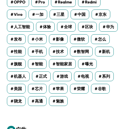
OPPO
Pro
Realme
Redmi
Vivo
一加
三星
中国
京东
人工智能
体验
全球
区块
华为
发布
小米
影像
微软
怎么
性能
手机
技术
数智网
新机
旗舰
智能
智能家居
曝光
机器人
正式
游戏
电视
系列
美国
芯片
苹果
荣耀
谷歌
骁龙
高通
魅族