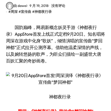
由 dawei
9 月 19, 2018
没有评论
#
周深
#
宣传曲
#
神都夜行录
国韵巅峰，网易新概念妖灵手游《神都夜行
录》AppStore首发上线正式定档9月20日。知名唱将
周深在游戏中化身“歌妖”，倾情演唱的宣传曲“梦回
神都”正式拉开公测序幕。借助他温柔深情的声线，
以及婉转悠扬的歌声，为听众们描绘一副盛世大唐
百妖汇聚的奇妙画卷。
神都夜行录