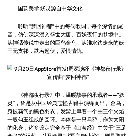
国韵美学 妖灵源自中华文化
聆听“梦回神都”中的每句歌词，每个深情的尾
音，仿佛深深浸入盛世大唐、百妖夜行的梦境中。
从神话传说中走出的巨鸟金乌，从淮水边走来的妖
王无支祁，跌宕起伏，爱恨情仇。
《神都夜行录》中，温暖故事的承载者——“妖
灵”，皆是从中国经典志怪古籍中演绎而出。金乌，
身披霸气的黑色羽衣，发髻上串着一个由三个火焰
一般勾玉组成的圆环。本体是一只乌鸦，作为太阳
的化身，诸多设定完全基于《山海经》中关于“三足
金乌”的记载。以及妖灵“北冥之鲲·小渔”，则是取材