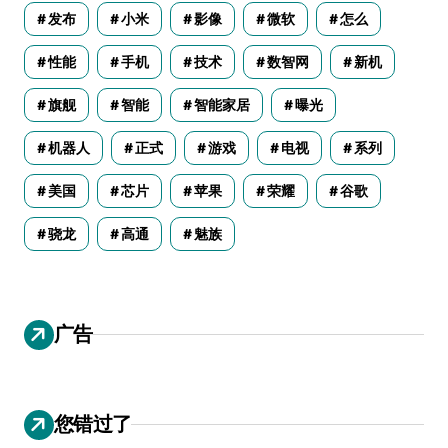
发布
小米
影像
微软
怎么
性能
手机
技术
数智网
新机
旗舰
智能
智能家居
曝光
机器人
正式
游戏
电视
系列
美国
芯片
苹果
荣耀
谷歌
骁龙
高通
魅族
广告
您错过了