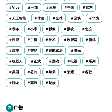
Vivo
一加
三星
中国
京东
人工智能
体验
全球
区块
华为
发布
小米
影像
微软
怎么
性能
手机
技术
数智网
新机
旗舰
智能
智能家居
曝光
机器人
正式
游戏
电视
系列
美国
芯片
苹果
荣耀
谷歌
骁龙
高通
魅族
广告