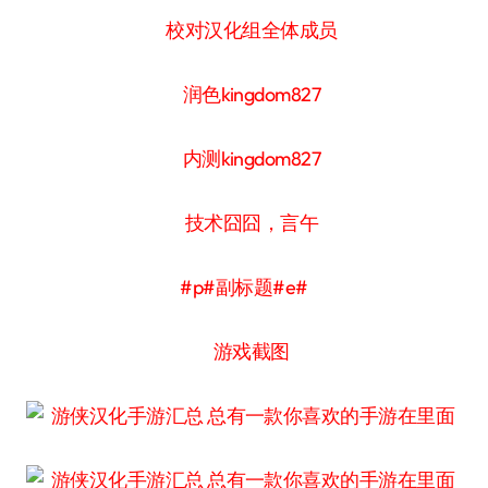
校对汉化组全体成员
润色kingdom827
内测kingdom827
技术囧囧，言午
#p#副标题#e#
游戏截图