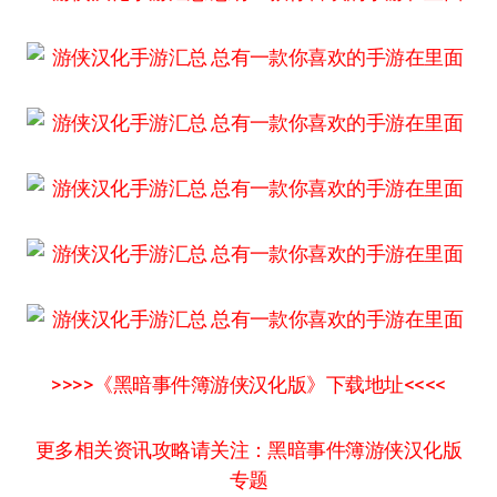
>>>>《黑暗事件簿游侠汉化版》下载地址<<<<
更多相关资讯攻略请关注：黑暗事件簿游侠汉化版
专题