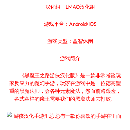
汉化组：LMAO汉化组
游戏平台：Android/IOS
游戏类型：益智休闲
游戏简介
《黑魔王之路游侠汉化版》是一款非常考验玩
家反应力的魔幻手游，玩家在游戏中是一位德高望
重的黑魔法师，会各种元素魔法，然而前路艰险，
各式各样的魔王需要我们的黑魔法师去打败。