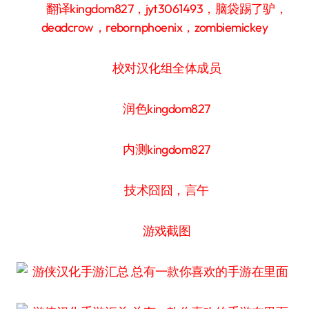
翻译kingdom827，jyt3061493，脑袋踢了驴，
deadcrow，rebornphoenix，zombiemickey
校对汉化组全体成员
润色kingdom827
内测kingdom827
技术囧囧，言午
游戏截图