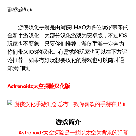
副标题#e#
游侠汉化手游是由游侠LMAO为各位玩家带来的
全新手游汉化，大部分汉化游戏为安卓版，不过IOS
玩家也不要急，只要你们推荐，游侠手游一定会为
你们带来IOS的汉化。有需求的玩家也可以在下方评
论推荐，如果有好玩想要汉化的游戏也可以随时通
知我们哦。
Astronoidz太空探险汉化版
游戏简介
Astronoidz太空探险是一款以太空为背景的弹幕