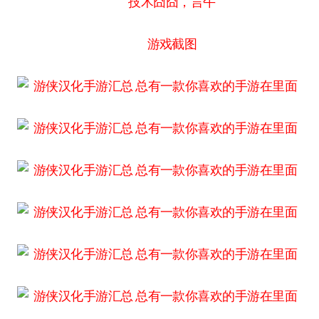
技术囧囧，言午
游戏截图