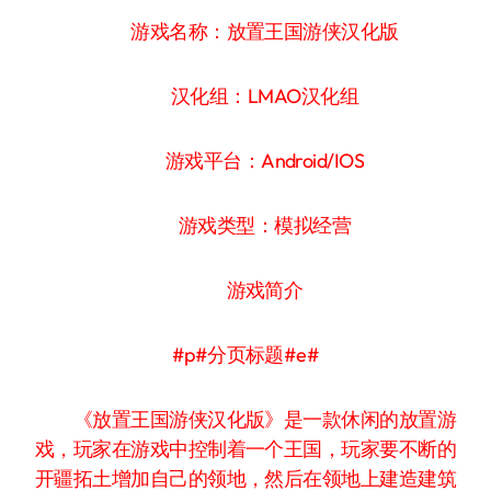
游戏名称：放置王国游侠汉化版
汉化组：LMAO汉化组
游戏平台：Android/IOS
游戏类型：模拟经营
游戏简介
#p#分页标题#e#
《放置王国游侠汉化版》是一款休闲的放置游
戏，玩家在游戏中控制着一个王国，玩家要不断的
开疆拓土增加自己的领地，然后在领地上建造建筑