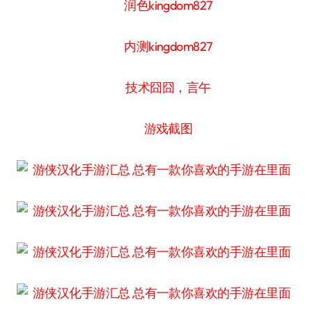
润色kingdom827
内测kingdom827
技术囧囧，言午
游戏截图