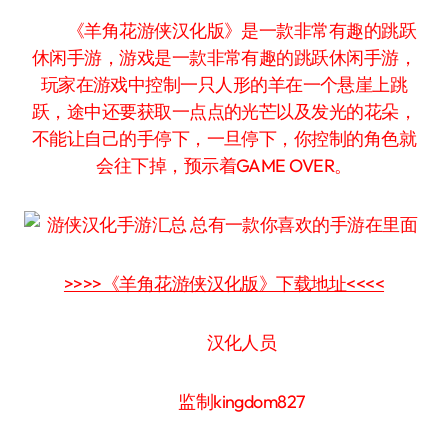
《羊角花游侠汉化版》是一款非常有趣的跳跃
休闲手游，游戏是一款非常有趣的跳跃休闲手游，
玩家在游戏中控制一只人形的羊在一个悬崖上跳
跃，途中还要获取一点点的光芒以及发光的花朵，
不能让自己的手停下，一旦停下，你控制的角色就
会往下掉，预示着GAME OVER。
>>>>《羊角花游侠汉化版》下载地址<<<<
汉化人员
监制kingdom827