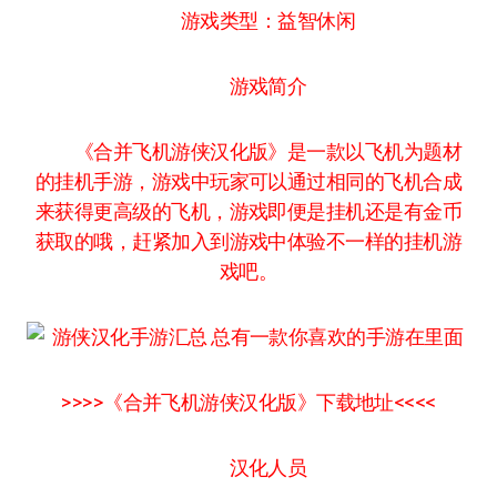
游戏类型：益智休闲
游戏简介
《合并飞机游侠汉化版》是一款以飞机为题材
的挂机手游，游戏中玩家可以通过相同的飞机合成
来获得更高级的飞机，游戏即便是挂机还是有金币
获取的哦，赶紧加入到游戏中体验不一样的挂机游
戏吧。
>>>>《合并飞机游侠汉化版》下载地址<<<<
汉化人员