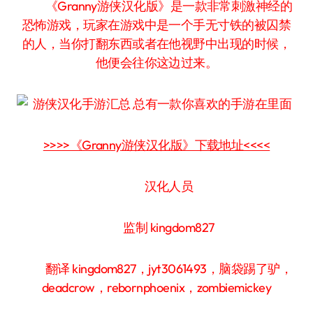
《Granny游侠汉化版》是一款非常刺激神经的
恐怖游戏，玩家在游戏中是一个手无寸铁的被囚禁
的人，当你打翻东西或者在他视野中出现的时候，
他便会往你这边过来。
>>>>《Granny游侠汉化版》下载地址<<<<
汉化人员
监制 kingdom827
翻译 kingdom827，jyt3061493，脑袋踢了驴，
deadcrow，rebornphoenix，zombiemickey