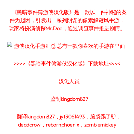
《黑暗事件簿游侠汉化版》是一款以一件神秘的案
件为起因，引发出一系列阴谋的像素解谜风手游，
玩家将扮演侦探Mr.Doe，通过调查事件推进剧情。
>>>>《黑暗事件簿游侠汉化版》下载地址<<<<
汉化人员
监制kingdom827
翻译kingdom827，jyt3061493，脑袋踢了驴，
deadcrow，rebornphoenix，zombiemickey