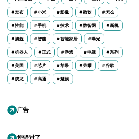
发布
小米
影像
微软
怎么
性能
手机
技术
数智网
新机
旗舰
智能
智能家居
曝光
机器人
正式
游戏
电视
系列
美国
芯片
苹果
荣耀
谷歌
骁龙
高通
魅族
广告
您错过了