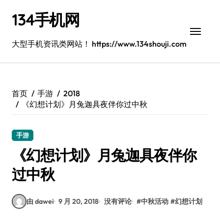
跳
134手机网
转
到
内
大型手机资讯类网站！ https://www.134shouji.com
容
首页
手游
2018
《幻想计划》月兔迦具夜伴你过中秋
手游
《幻想计划》月兔迦具夜伴你
过中秋
由 dawei
9 月 20, 2018
没有评论
#
中秋活动
#
幻想计划