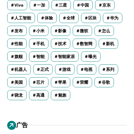
Vivo
一加
三星
中国
京东
人工智能
体验
全球
区块
华为
发布
小米
影像
微软
怎么
性能
手机
技术
数智网
新机
旗舰
智能
智能家居
曝光
机器人
正式
游戏
电视
系列
美国
芯片
苹果
荣耀
谷歌
骁龙
高通
魅族
广告