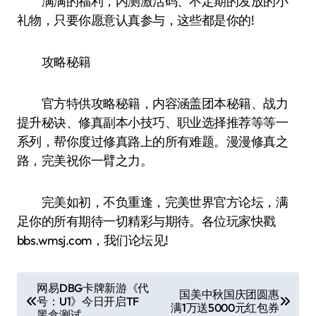
满满的福利，内测激活码、不定期的发放的小
礼物，只要你愿意认真参与，这些都是你的!
攻略秘籍
官方特供攻略秘籍，内容涵盖团本秘籍、战力
提升秘诀、修真副本小技巧、职业选择推荐等等一
系列，帮你度过修真路上的所有难题。漫漫修真之
路，完美祝你一臂之力。
完美如初，不负重逢，完美世界官方论坛，满
足你的所有期待一切精彩与期待。各位玩家快戳
bbs.wmsj.com，我们论坛见!
文
网易DBG卡牌新游《代
国美中秋国庆团圆惠
号：U1》今日开启TF
章
满1万送5000元红包券
黑盒测试