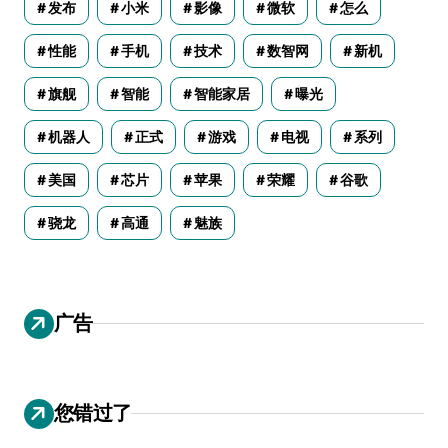
发布
小米
影像
微软
怎么
性能
手机
技术
数智网
新机
旗舰
智能
智能家居
曝光
机器人
正式
游戏
电视
系列
美国
芯片
苹果
荣耀
谷歌
骁龙
高通
魅族
广告
您错过了