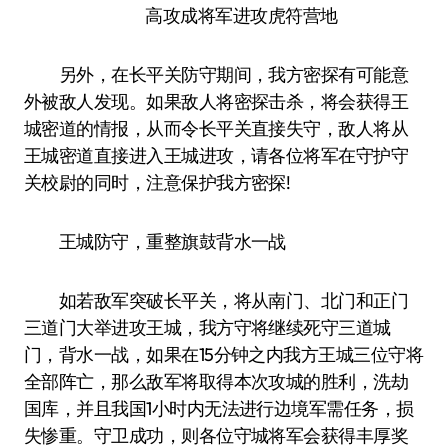
高攻成将军进攻虎符营地
另外，在长平关防守期间，我方密探有可能意
外被敌人发现。如果敌人将密探击杀，将会获得王
城密道的情报，从而令长平关直接失守，敌人将从
王城密道直接进入王城进攻，请各位将军在守护守
关校尉的同时，注意保护我方密探!
王城防守，重整旗鼓背水一战
如若敌军突破长平关，将从南门、北门和正门
三道门大举进攻王城，我方守将继续死守三道城
门，背水一战，如果在15分钟之内我方王城三位守将
全部阵亡，那么敌军将取得本次攻城的胜利，洗劫
国库，并且我国1小时内无法进行边境军需任务，损
失惨重。守卫成功，则各位守城将军会获得丰厚奖