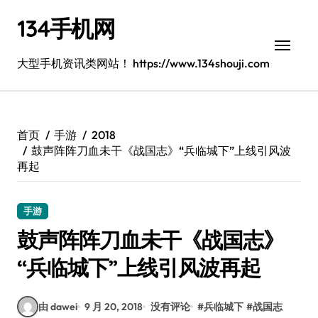
跳
134手机网
转
到
内
大型手机资讯类网站！ https://www.134shouji.com
容
首页
手游
2018
鼓声阵阵刀血未干《战国志》“兵临城下”上线引风波
再起
手游
鼓声阵阵刀血未干《战国志》
“兵临城下”上线引风波再起
由 dawei
9 月 20, 2018
没有评论
#
兵临城下
#
战国志