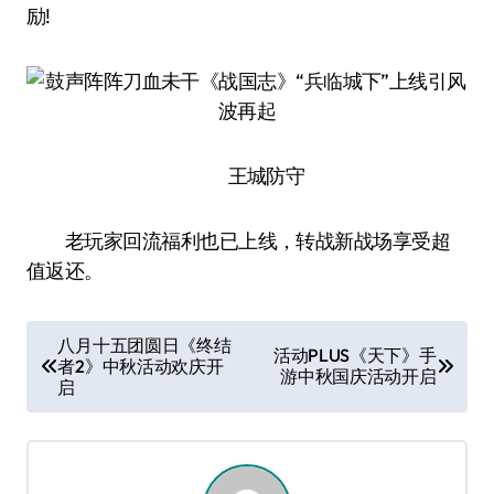
励!
王城防守
老玩家回流福利也已上线，转战新战场享受超
值返还。
文
八月十五团圆日《终结
活动PLUS《天下》手
者2》中秋活动欢庆开
章
游中秋国庆活动开启
启
导
航