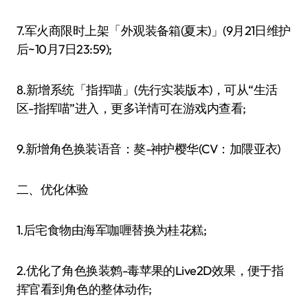
7.军火商限时上架「外观装备箱(夏末)」(9月21日维护
后~10月7日23:59);
8.新增系统「指挥喵」(先行实装版本)，可从“生活
区-指挥喵”进入，更多详情可在游戏内查看;
9.新增角色换装语音：獒-神护樱华(CV：加隈亚衣)
二、优化体验
1.后宅食物由海军咖喱替换为桂花糕;
2.优化了角色换装鹩-毒苹果的Live2D效果，便于指
挥官看到角色的整体动作;