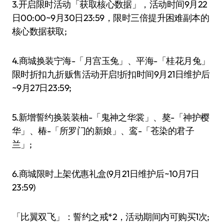
3.开启限时活动「获取核心数据」，活动时间9月22
日00:00~9月30日23:59，限时三倍提升困难副本的
核心数据获取;
4.商城换装宁海-「月宫玉兔」、平海-「桂花月兔」
限时折扣九折贩售活动开启!折扣时间9月21日维护后
~9月27日23:59;
5.新增誓约换装装柚-「鬼神之华裳」、獒-「神护樱
华」、椿-「所罗门的新娘」、鸾-「苍染的君子
兰」;
6.商城限时上架优惠礼盒(9月21日维护后~10月7日
23:59)
「比翼双飞」：誓约之戒*2，活动期间内可购买1次;