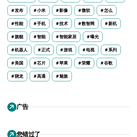
发布
小米
影像
微软
怎么
性能
手机
技术
数智网
新机
旗舰
智能
智能家居
曝光
机器人
正式
游戏
电视
系列
美国
芯片
苹果
荣耀
谷歌
骁龙
高通
魅族
广告
您错过了