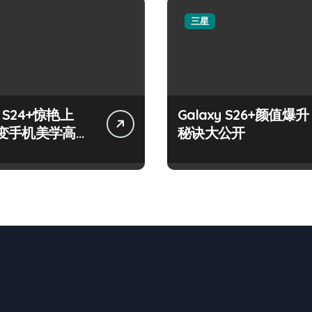
三星
y S24+惊艳上
Galaxy S26+颜值爆升
变手机美学高
秘诀大公开