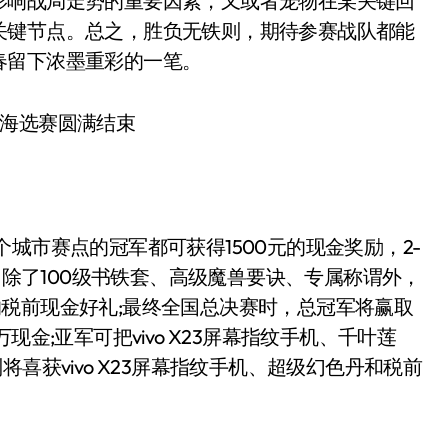
影响战局走势的重要因素，又或者宠物在某关键回
关键节点。总之，胜负无铁则，期待参赛战队都能
春留下浓墨重彩的一笔。
市赛点的冠军都可获得1500元的现金奖励，2-
段，除了100级书铁套、高级魔兽要诀、专属称谓外，
00的税前现金好礼;最终全国总决赛时，总冠军将赢取
0万现金;亚军可把vivo X23屏幕指纹手机、千叶莲
喜获vivo X23屏幕指纹手机、超级幻色丹和税前