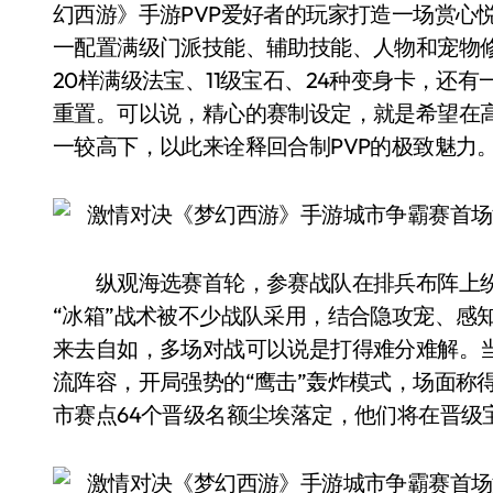
幻西游》手游PVP爱好者的玩家打造一场赏心
一配置满级门派技能、辅助技能、人物和宠物
20样满级法宝、11级宝石、24种变身卡，还
重置。可以说，精心的赛制设定，就是希望在
一较高下，以此来诠释回合制PVP的极致魅力
纵观海选赛首轮，参赛战队在排兵布阵上纷
“冰箱”战术被不少战队采用，结合隐攻宠、感
来去自如，多场对战可以说是打得难分难解。
流阵容，开局强势的“鹰击”轰炸模式，场面称
市赛点64个晋级名额尘埃落定，他们将在晋级宝