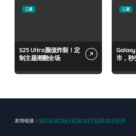
三星
三星
S25 Ultra颜值炸裂！定
Galax
制主题潮翻全场
市，秒
手！
友情链接：
52手机网
156手机网
153手机网
92手机网