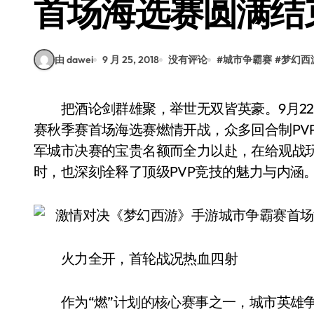
首场海选赛圆满结
由 dawei
9 月 25, 2018
没有评论
#
城市争霸赛
#
梦幻西
把酒论剑群雄聚，举世无双皆英豪。9月22日，vivo X23《梦幻西游》手游2018城市英雄争霸
赛秋季赛首场海选赛燃情开战，众多回合制PV
军城市决赛的宝贵名额而全力以赴，在给观战
时，也深刻诠释了顶级PVP竞技的魅力与内涵
火力全开，首轮战况热血四射
作为“燃”计划的核心赛事之一，城市英雄争