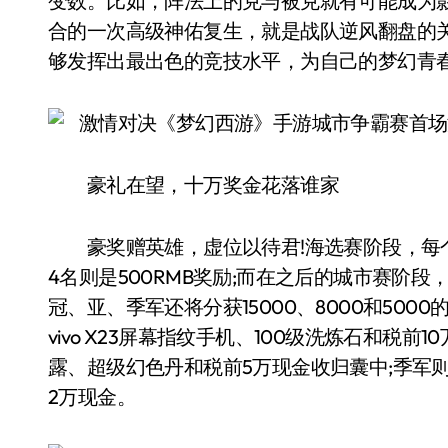
变数。比如，阵法上的克与被克就有可能成为
合的一次高级神佑复生，就是战队逆风翻盘的
够发挥出最出色的竞技水平，为自己的梦幻青
豪礼在望，十万奖金花落谁家
豪奖赠英雄，虚位以待君!海选赛阶段，每个城
4名则是500RMB奖励;而在之后的城市赛阶
冠、亚、季军还将分获15000、8000和50
vivo X23屏幕指纹手机、100级洗炼石和税前1
露、超级幻色丹和税前5万现金收归囊中;季军则将
2万现金。