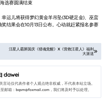
运儿将获得梦幻黄金羊吊坠(3D硬足金)、巫蛮
奖结果会在10月13日公布。心动就赶紧报名参赛
汪星人霸屏国庆《猎魂觉醒》X《营救汪星人》福利
大派送
由
dawei
相关言论仅代表作者个人观点绝非权威，不代表本站立场。
：bqsm@foxmail.com，我们将及时予以处理。