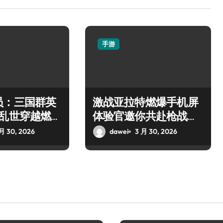
手游
员：三国群英
激战亚拉特燃爆手机屏
，乱世穿越燃战
体验官邀你共赴枪战盛
宴
月 30, 2026
dawei
3 月 30, 2026