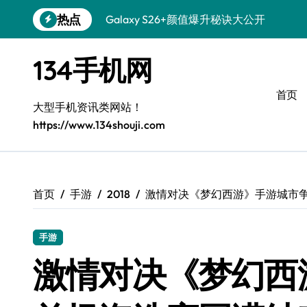
跳
热点
Galaxy S26+颜值爆升秘诀大公开
转
到
Galaxy A56 5G登场，时尚旗舰新体验！
内
134手机网
容
三星S26个性美颜全攻略，一键搞定！
首页
S25美化秘籍：个性定制，炫酷随心！
大型手机资讯类网站！
https://www.134shouji.com
Galaxy C55 5G焕新秘籍：定制潮流玩出
Galaxy C55 5G登场，美学新标杆！
Galaxy Z Flip6：折叠时尚，尽享炫美新
首页
手游
2018
激情对决《梦幻西游》手游城市
S25+闪亮登场，这样打扮秒变焦点！
手游
S25 Ultra颜值炸裂！定制主题潮翻全场
激情对决《梦幻西