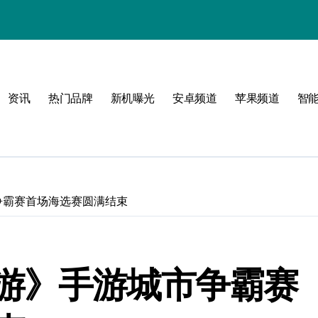
资讯
热门品牌
新机曝光
安卓频道
苹果频道
智
圈
体验
争霸赛首场海选赛圆满结束
游》手游城市争霸赛