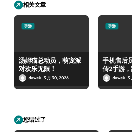
相关文章
手游
手游
汤姆猫总动员，萌宠派
手机售后
对欢乐无限！
传2手游
魂
dawei
3 月 30, 2026
dawei
3 
您错过了