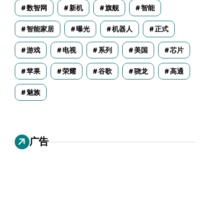
数智网
新机
旗舰
智能
智能家居
曝光
机器人
正式
游戏
电视
系列
美国
芯片
苹果
荣耀
谷歌
骁龙
高通
魅族
广告