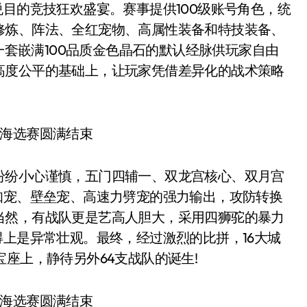
悦目的竞技狂欢盛宴。赛事提供100级账号角色，统
修炼、阵法、全红宠物、高属性装备和特技装备、
有一套嵌满100品质金色晶石的默认经脉供玩家自由
高度公平的基础上，让玩家凭借差异化的战术策略
。
纷小心谨慎，五门四辅一、双龙宫核心、双月宫
知宠、壁垒宠、高速力劈宠的强力输出，攻防转换
当然，有战队更是艺高人胆大，采用四狮驼的暴力
得上是异常壮观。最终，经过激烈的比拼，16大城
座上，静待另外64支战队的诞生!