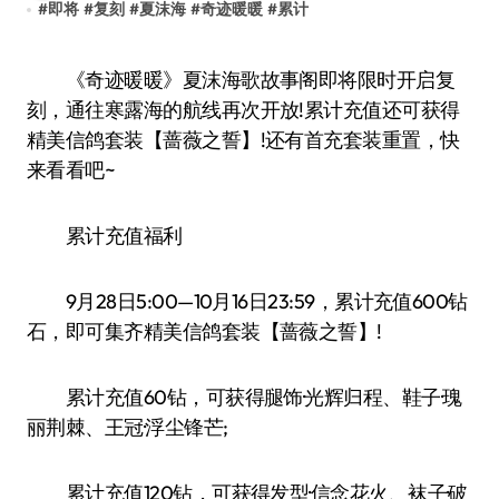
#
即将
#
复刻
#
夏沫海
#
奇迹暖暖
#
累计
《奇迹暖暖》夏沫海歌故事阁即将限时开启复
刻，通往寒露海的航线再次开放!累计充值还可获得
精美信鸽套装【蔷薇之誓】!还有首充套装重置，快
来看看吧~
累计充值福利
9月28日5:00—10月16日23:59，累计充值600钻
石，即可集齐精美信鸽套装【蔷薇之誓】!
累计充值60钻，可获得腿饰·光辉归程、鞋子·瑰
丽荆棘、王冠·浮尘锋芒;
累计充值120钻，可获得发型·信念花火、袜子·破