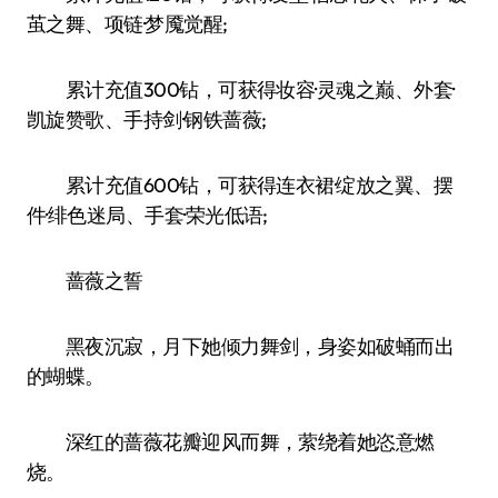
茧之舞、项链·梦魇觉醒;
累计充值300钻，可获得妆容·灵魂之巅、外套·
凯旋赞歌、手持剑·钢铁蔷薇;
累计充值600钻，可获得连衣裙·绽放之翼、摆
件·绯色迷局、手套·荣光低语;
蔷薇之誓
黑夜沉寂，月下她倾力舞剑，身姿如破蛹而出
的蝴蝶。
深红的蔷薇花瓣迎风而舞，萦绕着她恣意燃
烧。