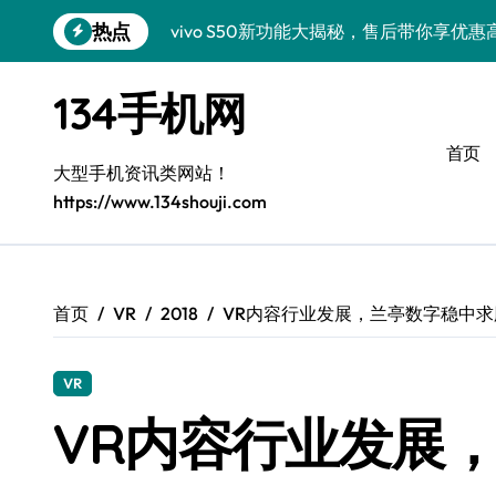
跳
热点
vivo S50新功能大揭秘，售后带你享优
转
到
三星S26亮点速递！售后员揭秘创新科技
内
134手机网
容
vivo S50 Pro mini小巧机身，售后保
首页
小米17 Pro新资讯来袭！售后员揭秘超实
大型手机资讯类网站！
https://www.134shouji.com
售后员揭秘：三星Z Fold7新亮点，手机
S25 Ultra颜值炸裂！定制主题潮翻全场
Galaxy S24+惊艳上市，秒变手机美学高
首页
VR
2018
VR内容行业发展，兰亭数字稳中求
Galaxy S26+颜值爆升秘诀大公开
VR
Galaxy A56 5G登场，时尚旗舰新体验！
VR内容行业发展
三星Galaxy Z TriFold三折叠，售后