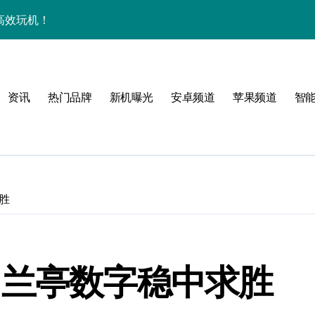
惠高效玩机！
，玩转新机不迷茫！
障助您随时畅览资讯
资讯
热门品牌
新机曝光
安卓频道
苹果频道
智
用功能亮点
管家功能大升级！
手！
胜
，兰亭数字稳中求胜
护航畅享未来屏界新体验！