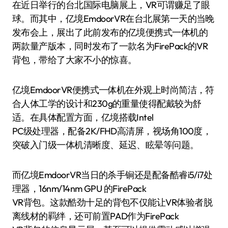
在近日举行的台北国际电脑展上，VR可谓赚足了眼
球。而其中，亿境EmdoorVR在台北展第一天的当晚
发布会上，展出了此前发布的亿境便携式一体机的
两款量产版本，同时发布了一款名为FirePack的VR
背包，带给了大家不小的惊喜。
亿境EmdoorVR便携式一体机在外观上时尚简洁，符
合人体工学的设计和230g的重量使得配戴较为舒
适。在具体配置方面，亿境搭载Intel
PC级处理器，配备2K/FHD高清屏，视场角100度，
突破入门级一体机清晰度、延迟、眩晕等问题。
而亿境EmdoorVR当日的杀手锏还是配备酷睿i5/i7处
理器，16nm/14nm GPU 的FirePack
VR背包。这款酷劲十足的背包不仅能让VR体验者脱
离线材的羁绊，还可前置PAD作为FirePack