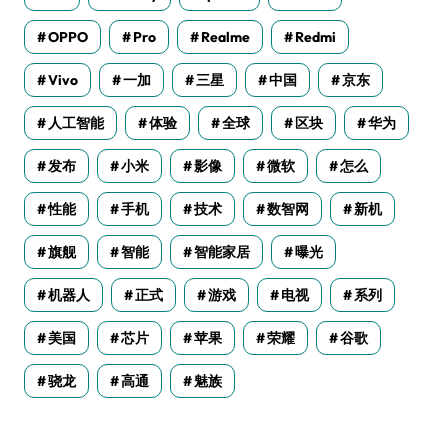
OPPO
Pro
Realme
Redmi
Vivo
一加
三星
中国
京东
人工智能
体验
全球
区块
华为
发布
小米
影像
微软
怎么
性能
手机
技术
数智网
新机
旗舰
智能
智能家居
曝光
机器人
正式
游戏
电视
系列
美国
芯片
苹果
荣耀
谷歌
骁龙
高通
魅族