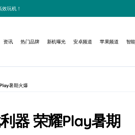
惠高效玩机！
，玩转新机不迷茫！
障助您随时畅览资讯
资讯
热门品牌
新机曝光
安卓频道
苹果频道
智
用功能亮点
管家功能大升级！
手！
Play暑期火爆
利器 荣耀Play暑期
护航畅享未来屏界新体验！