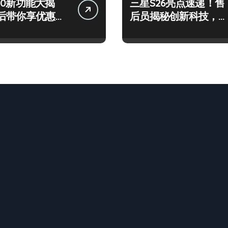
 S50新功能大揭
三星S26亮点速递！售
后带你享优惠高
后员揭秘创新科技，玩
！
转新机不迷茫！