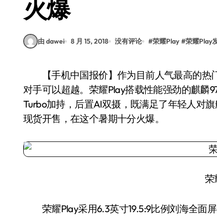
火爆
由 dawei
8 月 15, 2018
没有评论
#
荣耀Play
#
荣耀Play
【手机中国报价】作为目前人气最高的热门旗舰手机之一，荣耀Play在2000元内的价位罕有
对手可以超越。荣耀Play搭载性能强劲的麒麟
Turbo加持，后置AI双摄，既满足了年轻人
现货开售，在这个暑期十分火爆。
荣耀
荣耀Play采用6.3英寸19.5:9比例刘海全面