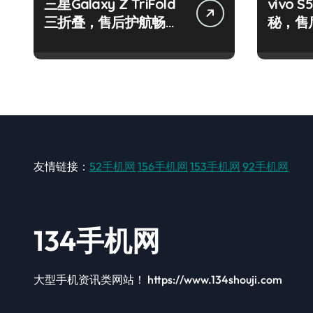
三星Galaxy Z TriFold
vivo
三折叠，售后护航畅享
秘，售
未来屏界新体验！
效玩机
友情链接：
52手机网
156手机网
153手机网
92手机网
134手机网
大型手机资讯类网站！ https://www.134shouji.com