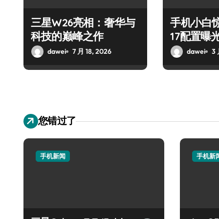
三星W26亮相：奢华与
手机小白惊了
科技的巅峰之作
17配置曝
了！
dawei
7 月 18, 2026
dawei
3 
您错过了
手机新闻
手机新