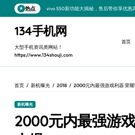
跳
热点
vivo S50新功能大揭秘，售后带你享优
转
到
三星S26亮点速递！售后员揭秘创新科技
内
134手机网
容
vivo S50 Pro mini小巧机身，售后保
首页
小米17 Pro新资讯来袭！售后员揭秘超实
大型手机资讯类网站！
https://www.134shouji.com
售后员揭秘：三星Z Fold7新亮点，手机
S25 Ultra颜值炸裂！定制主题潮翻全场
Galaxy S24+惊艳上市，秒变手机美学高
首页
新机曝光
2018
2000元内最强游戏利器 荣耀
Galaxy S26+颜值爆升秘诀大公开
新机曝光
Galaxy A56 5G登场，时尚旗舰新体验！
2000元内最强游戏
三星Galaxy Z TriFold三折叠，售后