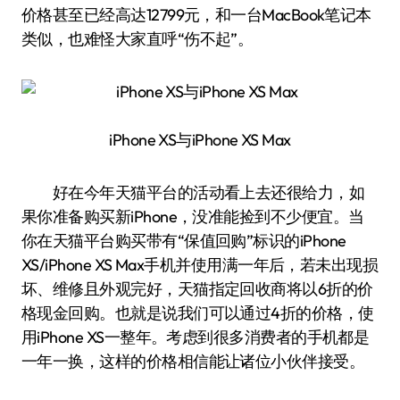
价格甚至已经高达12799元，和一台MacBook笔记本
类似，也难怪大家直呼“伤不起”。
iPhone XS与iPhone XS Max
好在今年天猫平台的活动看上去还很给力，如
果你准备购买新iPhone，没准能捡到不少便宜。当
你在天猫平台购买带有“保值回购”标识的iPhone
XS/iPhone XS Max手机并使用满一年后，若未出现损
坏、维修且外观完好，天猫指定回收商将以6折的价
格现金回购。也就是说我们可以通过4折的价格，使
用iPhone XS一整年。考虑到很多消费者的手机都是
一年一换，这样的价格相信能让诸位小伙伴接受。