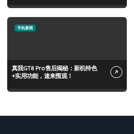
手机新闻
真我GT8 Pro售后揭秘：新机特色
+实用功能，速来围观！