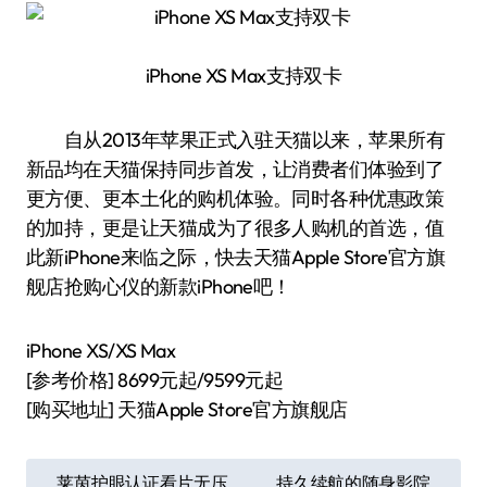
iPhone XS Max支持双卡
自从2013年苹果正式入驻天猫以来，苹果所有
新品均在天猫保持同步首发，让消费者们体验到了
更方便、更本土化的购机体验。同时各种优惠政策
的加持，更是让天猫成为了很多人购机的首选，值
此新iPhone来临之际，快去天猫Apple Store官方旗
舰店抢购心仪的新款iPhone吧！
iPhone XS/XS Max
[参考价格] 8699元起/9599元起
[购买地址] 天猫Apple Store官方旗舰店
文
莱茵护眼认证看片无压
持久续航的随身影院