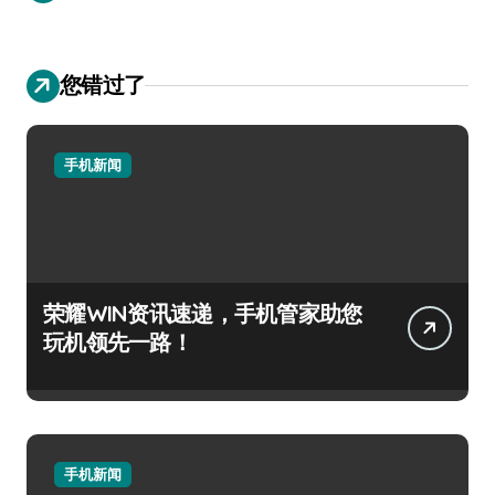
您错过了
手机新闻
荣耀WIN资讯速递，手机管家助您
玩机领先一路！
手机新闻