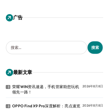
广告
搜
索
：
最新文章
荣耀WIN资讯速递，手机管家助您玩机
2026年8月8日
领先一路！
OPPO Find X9 Pro深度解析：亮点速览
2026年8月8日