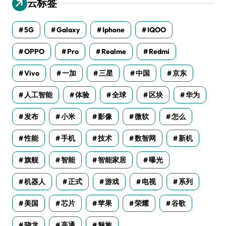
云标签
5G
Galaxy
Iphone
IQOO
OPPO
Pro
Realme
Redmi
Vivo
一加
三星
中国
京东
人工智能
体验
全球
区块
华为
发布
小米
影像
微软
怎么
性能
手机
技术
数智网
新机
旗舰
智能
智能家居
曝光
机器人
正式
游戏
电视
系列
美国
芯片
苹果
荣耀
谷歌
骁龙
高通
魅族