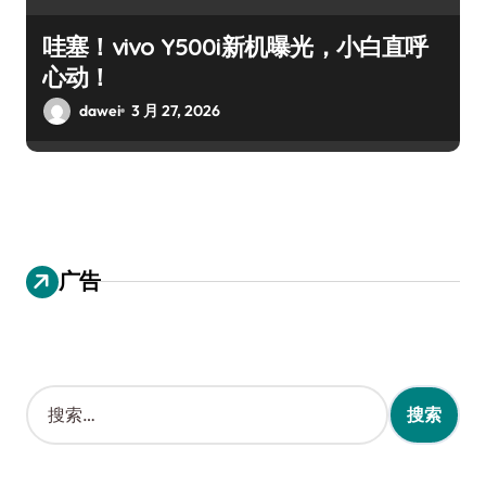
哇塞！vivo Y500i新机曝光，小白直呼
心动！
dawei
3 月 27, 2026
广告
搜
索
：