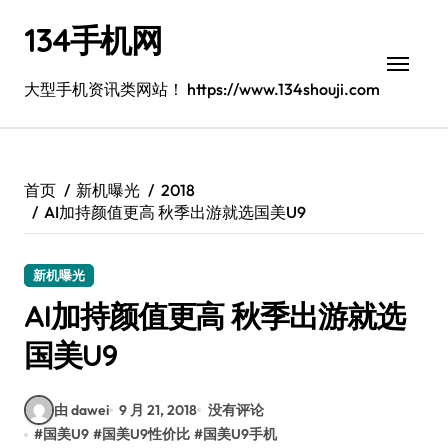
跳
134手机网
转
到
内
大型手机资讯类网站！ https://www.134shouji.com
容
首页
新机曝光
2018
AI加持颜值更高 秋季出游就选国美U9
新机曝光
AI加持颜值更高 秋季出游就选
国美U9
由 dawei
9 月 21, 2018
没有评论
#
国美U9
#
国美U9性价比
#
国美U9手机