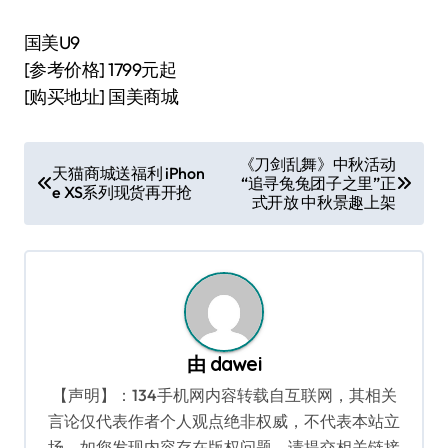
国美U9
[参考价格] 1799元起
[购买地址] 国美商城
文
《刀剑乱舞》中秋活动
天猫商城送福利 iPhon
“追寻兔兔团子之里”正
章
e XS系列现货再开抢
式开放 中秋景趣上架
导
航
由
dawei
【声明】：134手机网内容转载自互联网，其相关
言论仅代表作者个人观点绝非权威，不代表本站立
场。如您发现内容存在版权问题，请提交相关链接