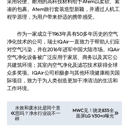
采用轻便、耐用的高科技材料给予Atem以柔软、紧
凑的包裹。Atem旅行套装造型新颖，并通过人机工
程学原理，为用户带来舒适的携带感受。
作为一家成立于1963年具有50多年历史的空气
净化技术的公司，瑞士IQAir一直致力于帮助人们应
对空气污染，并在2016年进军中国大陆市场。IQAir
空气净化设备被广泛应用于家居、商务以及其它公
共建筑环境；其室内空气净化及滤芯技术获得全球
众多奖项。IQAir公司积极参与其他环境健康相关国
际项目，致力于为人类创造更加干净清洁的生活和
工作环境。
文
水效和废水比是同个意
MWC见！骁龙835全
思吗？净水行业说不一
章
面屏LG V30+α曝光
样
导