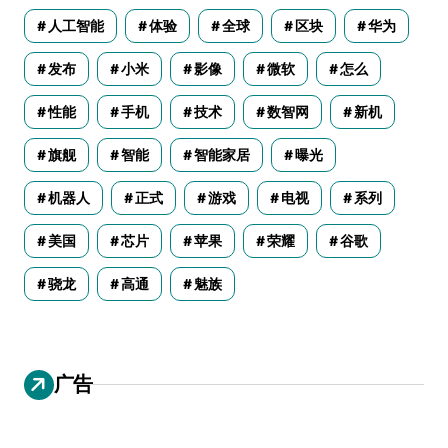
人工智能
体验
全球
区块
华为
发布
小米
影像
微软
怎么
性能
手机
技术
数智网
新机
旗舰
智能
智能家居
曝光
机器人
正式
游戏
电视
系列
美国
芯片
苹果
荣耀
谷歌
骁龙
高通
魅族
广告