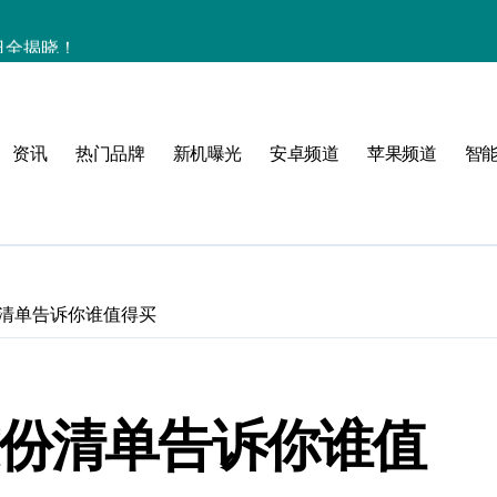
售日全揭晓！
的全能旗舰！
资讯
热门品牌
新机曝光
安卓频道
苹果频道
智
用新功能
度解析
份清单告诉你谁值得买
抢先知！
这份清单告诉你谁值