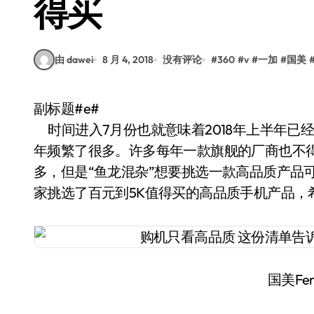
得买
由 dawei
8 月 4, 2018
没有评论
#
360
#
v
#
一加
#
国美
副标题#e#
时间进入7月份也就意味着2018年上半年已
年频繁了很多。许多每年一款旗舰的厂商也不
多，但是“鱼龙混杂”想要挑选一款高品质产品
家挑选了百元到5K值得买的高品质手机产品，
国美Fen