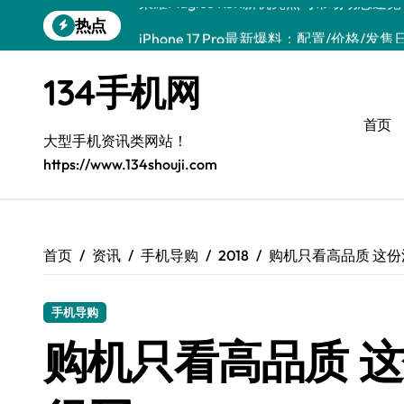
跳
热点
iPhone 17 Pro最新爆料：配置/价格/发
转
到
Xiaomi 17 Pro Max：售后工程师力荐
内
134手机网
容
小米17最新动态+手机管家速递
首页
iPhone 17全解析：新功能、顶配与发布日
大型手机资讯类网站！
https://www.134shouji.com
三星W26最新亮点与实用技巧全解析
iPhone 17 Pro抢先剧透！售后员揭秘实
华为nova 15 Pro亮点抢先看！售后员深
首页
资讯
手机导购
2018
购机只看高品质 这
三星S26 Ultra到店速览：未来科技体验
手机导购
购机只看高品质 