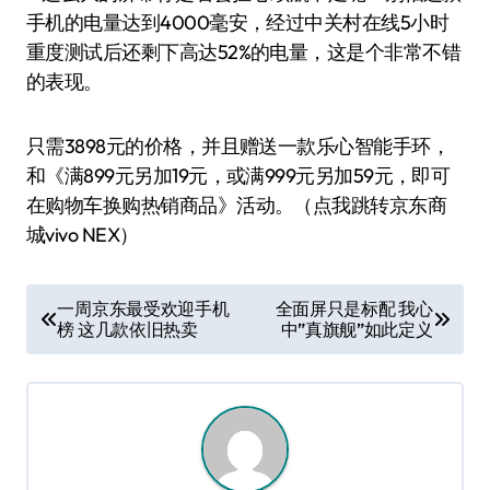
手机的电量达到4000毫安，经过中关村在线5小时
重度测试后还剩下高达52%的电量，这是个非常不错
的表现。
只需3898元的价格，并且赠送一款乐心智能手环，
和《满899元另加19元，或满999元另加59元，即可
在购物车换购热销商品》活动。（点我跳转京东商
城vivo NEX）
文
一周京东最受欢迎手机
全面屏只是标配 我心
榜 这几款依旧热卖
中”真旗舰”如此定义
章
导
航