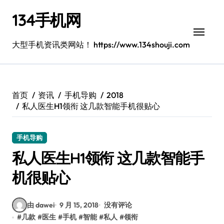
跳
134手机网
转
到
内
大型手机资讯类网站！ https://www.134shouji.com
容
首页
资讯
手机导购
2018
私人医生H1领衔 这几款智能手机很贴心
手机导购
私人医生H1领衔 这几款智能手
机很贴心
由 dawei
9 月 15, 2018
没有评论
#
几款
#
医生
#
手机
#
智能
#
私人
#
领衔