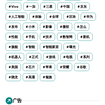
Vivo
一加
三星
中国
京东
人工智能
体验
全球
区块
华为
发布
小米
影像
微软
怎么
性能
手机
技术
数智网
新机
旗舰
智能
智能家居
曝光
机器人
正式
游戏
电视
系列
美国
芯片
苹果
荣耀
谷歌
骁龙
高通
魅族
广告