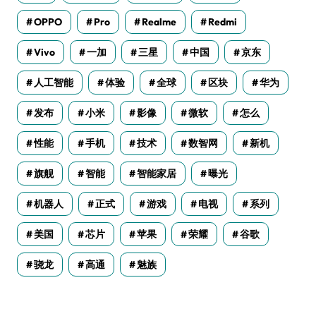
OPPO
Pro
Realme
Redmi
Vivo
一加
三星
中国
京东
人工智能
体验
全球
区块
华为
发布
小米
影像
微软
怎么
性能
手机
技术
数智网
新机
旗舰
智能
智能家居
曝光
机器人
正式
游戏
电视
系列
美国
芯片
苹果
荣耀
谷歌
骁龙
高通
魅族