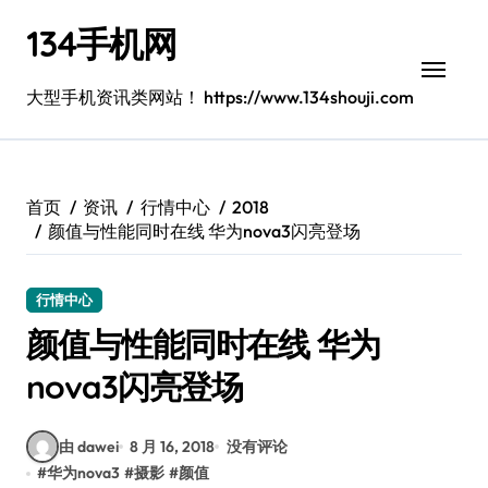
跳
134手机网
转
到
内
大型手机资讯类网站！ https://www.134shouji.com
容
首页
资讯
行情中心
2018
颜值与性能同时在线 华为nova3闪亮登场
行情中心
颜值与性能同时在线 华为
nova3闪亮登场
由 dawei
8 月 16, 2018
没有评论
#
华为nova3
#
摄影
#
颜值