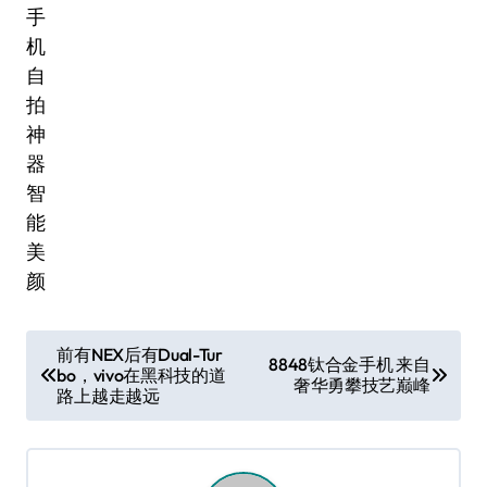
文
前有NEX后有Dual-Tur
8848钛合金手机 来自
bo，vivo在黑科技的道
章
奢华勇攀技艺巅峰
路上越走越远
导
航