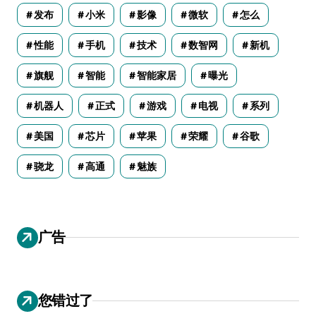
发布
小米
影像
微软
怎么
性能
手机
技术
数智网
新机
旗舰
智能
智能家居
曝光
机器人
正式
游戏
电视
系列
美国
芯片
苹果
荣耀
谷歌
骁龙
高通
魅族
广告
您错过了