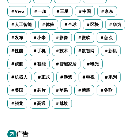
Vivo
一加
三星
中国
京东
人工智能
体验
全球
区块
华为
发布
小米
影像
微软
怎么
性能
手机
技术
数智网
新机
旗舰
智能
智能家居
曝光
机器人
正式
游戏
电视
系列
美国
芯片
苹果
荣耀
谷歌
骁龙
高通
魅族
广告