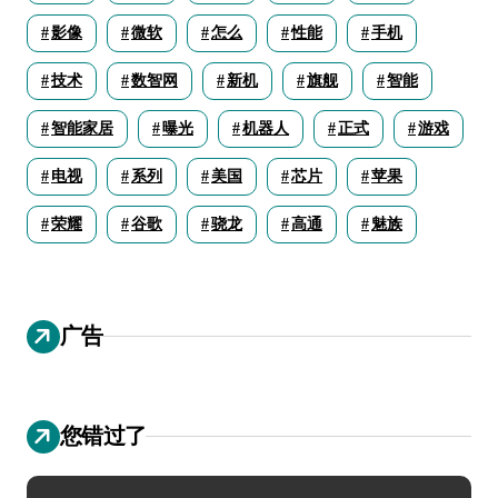
影像
微软
怎么
性能
手机
技术
数智网
新机
旗舰
智能
智能家居
曝光
机器人
正式
游戏
电视
系列
美国
芯片
苹果
荣耀
谷歌
骁龙
高通
魅族
广告
您错过了