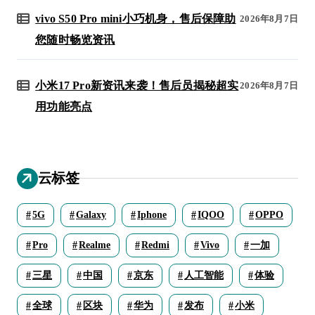
vivo S50 Pro mini小巧机身，售后保障助
2026年8月7日
您随时畅览资讯
小米17 Pro新资讯来袭！售后员揭秘超实
2026年8月7日
用功能亮点
云标签
5G
Galaxy
Iphone
IQOO
OPPO
Pro
Realme
Redmi
Vivo
一加
三星
中国
京东
人工智能
体验
全球
区块
华为
发布
小米