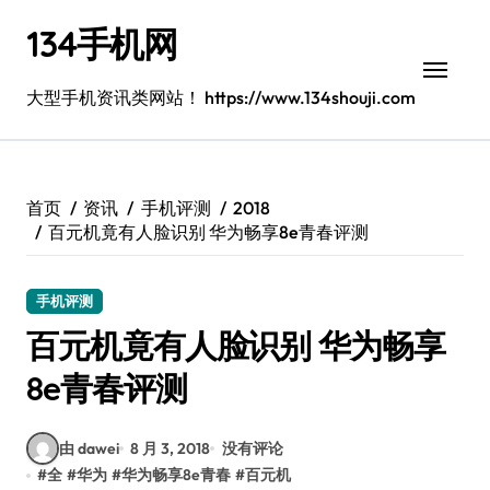
跳
134手机网
转
到
内
大型手机资讯类网站！ https://www.134shouji.com
容
首页
资讯
手机评测
2018
百元机竟有人脸识别 华为畅享8e青春评测
手机评测
百元机竟有人脸识别 华为畅享
8e青春评测
由 dawei
8 月 3, 2018
没有评论
#
全
#
华为
#
华为畅享8e青春
#
百元机