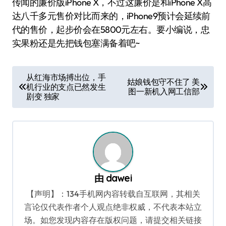
传闻的廉价版iPhone X，不过这廉价是和iPhone X高
达八千多元售价对比而来的，iPhone9预计会延续前
代的售价，起步价会在5800元左右。要小编说，忠
实果粉还是先把钱包塞满备着吧~
文
从红海市场搏出位，手
姑娘钱包守不住了 美
机行业的支点已然发生
章
图一新机入网工信部
剧变 独家
导
航
由
dawei
【声明】：134手机网内容转载自互联网，其相关
言论仅代表作者个人观点绝非权威，不代表本站立
场。如您发现内容存在版权问题，请提交相关链接