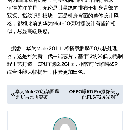
值得关注的是，无论是其呈纵向排布于机身背部的
双摄、指纹识别模块，还是机身背面的整体设计风
格，都和此前的华为Mate 10保时捷设计有些许相
似，尽显高端质感。
据悉，华为Mate 20 Lite将搭载麒麟710八核处理
器，这是华为新一代中端芯片，基于12纳米低功耗制
程工艺打造，CPU主频2.2GHz，相较前代麒麟659，
综合性能大幅提升，体验更加出色。
文
华为Mate 20渲染图曝
OPPO曝R17 Pro摄像头
光 屏占比再突破
配F1.5/F2.4光圈
章
导
航