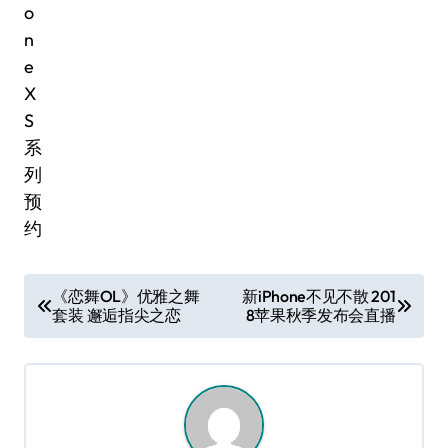
文
《恋舞OL》优雅之舞
新iPhone不见不散 201
套装 邂逅指尖之恋
8苹果秋季发布会直播
章
导
航