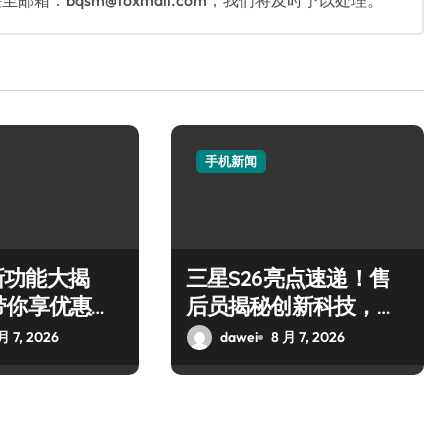
：bqsm@foxmail.com，我们将及时予以处理。
手机新闻
50新功能大揭
三星S26亮点速递！售
带你享优惠高
后员揭秘创新科技，玩
转新机不迷茫！
月 7, 2026
dawei
8 月 7, 2026