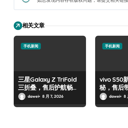
如您发现内容存在版权问题，请提交相关链接至邮箱
相关文章
手机新闻
手机新闻
三星Galaxy Z TriFold
vivo S
三折叠，售后护航畅享
秘，售后
未来屏界新体验！
效玩机！
dawei
8 月 7, 2026
dawei
8 