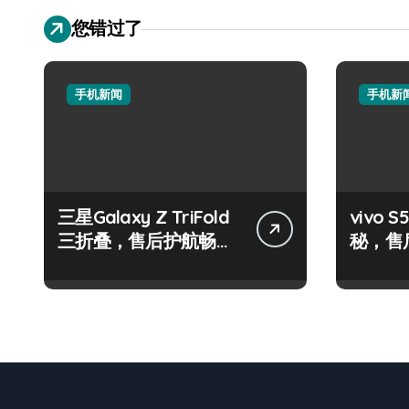
您错过了
手机新闻
手机新
三星Galaxy Z TriFold
vivo
三折叠，售后护航畅享
秘，售
未来屏界新体验！
效玩机