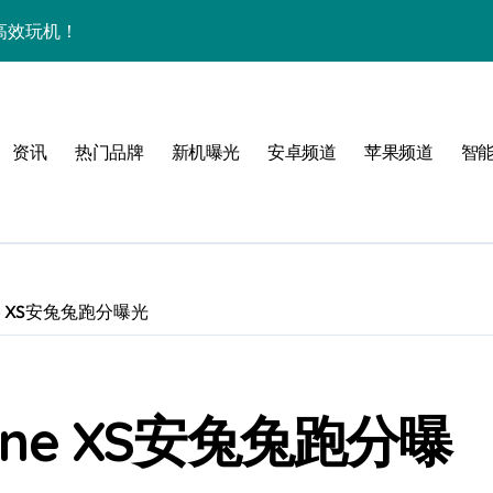
惠高效玩机！
，玩转新机不迷茫！
障助您随时畅览资讯
资讯
热门品牌
新机曝光
安卓频道
苹果频道
智
用功能亮点
管家功能大升级！
手！
ne XS安兔兔跑分曝光
one XS安兔兔跑分曝
护航畅享未来屏界新体验！