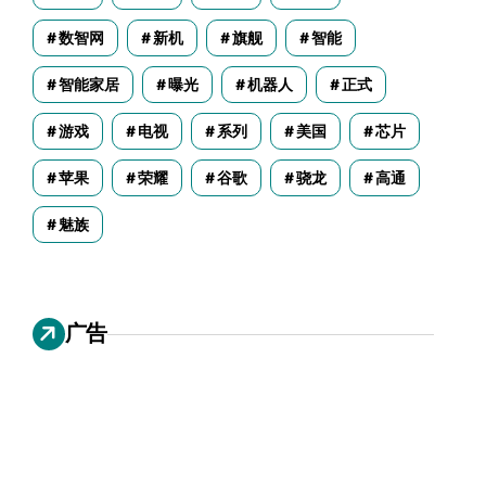
数智网
新机
旗舰
智能
智能家居
曝光
机器人
正式
游戏
电视
系列
美国
芯片
苹果
荣耀
谷歌
骁龙
高通
魅族
广告