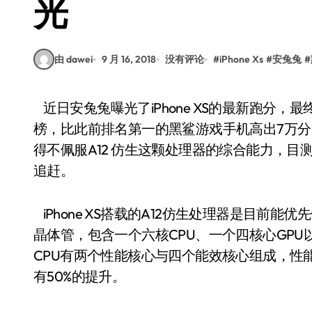
光
由 dawei
9 月 16, 2018
没有评论
#
iPhone Xs
#
安兔兔
#
近日安兔兔曝光了iPhone XS的最新跑分，最终总成绩超过36万分，达到惊人的363525，直接屠
榜，比此前排名第一的黑鲨游戏手机高出7万分
得不佩服A12 仿生这颗处理器的综合能力，目
追赶。
iPhone XS搭载的A12仿生处理器是目前能
晶体管，包含一个六核CPU、一个四核心GPU以及全
CPU有两个性能核心与四个能效核心组成，性能
有50%的提升。