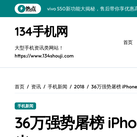
跳
热点
vivo S50新功能大揭秘，售后带你享优
转
到
三星S26亮点速递！售后员揭秘创新科技
内
134手机网
容
vivo S50 Pro mini小巧机身，售后保
首页
小米17 Pro新资讯来袭！售后员揭秘超实
大型手机资讯类网站！
https://www.134shouji.com
售后员揭秘：三星Z Fold7新亮点，手机
S25 Ultra颜值炸裂！定制主题潮翻全场
Galaxy S24+惊艳上市，秒变手机美学高
首页
资讯
手机新闻
2018
36万强势屠榜 iPho
Galaxy S26+颜值爆升秘诀大公开
手机新闻
Galaxy A56 5G登场，时尚旗舰新体验！
36万强势屠榜 iPh
三星Galaxy Z TriFold三折叠，售后