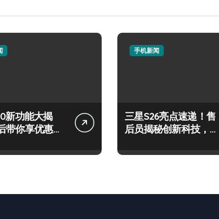
闻
手机新闻
 S50新功能大揭
三星S26亮点速递！售
后带你享优惠高
后员揭秘创新科技，玩
！
转新机不迷茫！