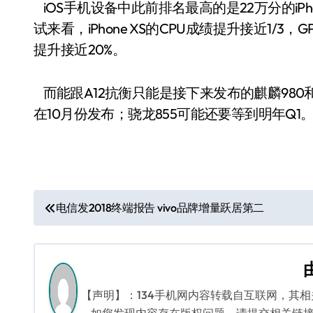
iOS手机设备中此前排名最高的是22万分的iPhone 8
试来看，iPhone XS的CPU成绩提升接近1/
提升接近20%。
而能跟A12抗衡只能是接下来发布的麒麟980和
在10月份发布；骁龙855可能还要等到明年Q1
文
电信发2018终端报告 vivo品牌增量跃居第二
章
导
航
【声明】：134手机网内容转载自互联网，其