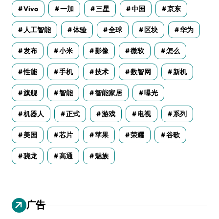
Vivo
一加
三星
中国
京东
人工智能
体验
全球
区块
华为
发布
小米
影像
微软
怎么
性能
手机
技术
数智网
新机
旗舰
智能
智能家居
曝光
机器人
正式
游戏
电视
系列
美国
芯片
苹果
荣耀
谷歌
骁龙
高通
魅族
广告