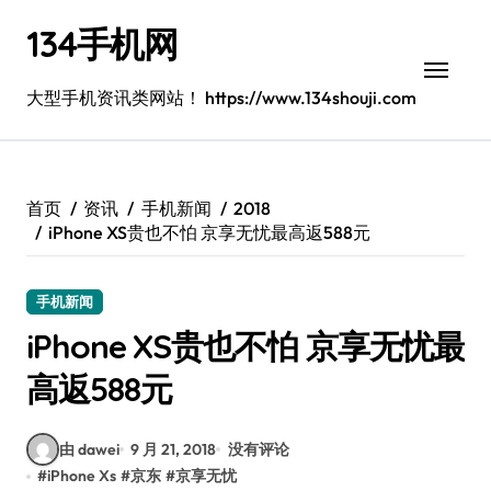
跳
134手机网
转
到
内
大型手机资讯类网站！ https://www.134shouji.com
容
首页
资讯
手机新闻
2018
iPhone XS贵也不怕 京享无忧最高返588元
手机新闻
iPhone XS贵也不怕 京享无忧最
高返588元
由 dawei
9 月 21, 2018
没有评论
#
iPhone Xs
#
京东
#
京享无忧