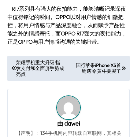
R17系列具有强大的夜拍能力，能够清晰记录深夜
中值得铭记的瞬间。OPPO以对用户情感的细微把
控，将用户情感与产品深度融合，从而赋予产品性
能之外的情感寄托，而OPPO R17强大的夜拍能力，
正是OPPO与用户情感沟通的关键纽带。
文
荣耀手机重大升级 指
国行苹果iPhone XS首
纹支付和全面屏手势成
章
销遇冷 黄牛要哭了
亮点
导
航
由
dawei
【声明】：134手机网内容转载自互联网，其相关