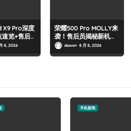
d X9 Pro深度
荣耀500 Pro MOLLY来
点速览+售后
袭！售后员揭秘新机资
巧大公开
讯与玩机秘籍
月 8, 2026
dawei
8 月 8, 2026
闻
手机新闻