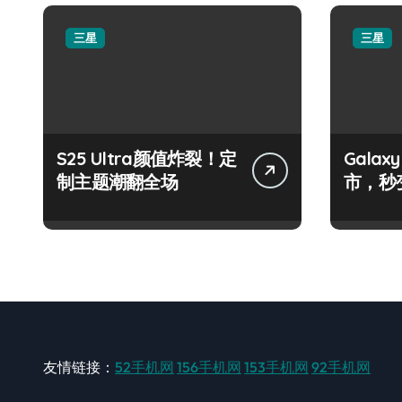
三星
三星
S25 Ultra颜值炸裂！定
Galax
制主题潮翻全场
市，秒
手！
友情链接：
52手机网
156手机网
153手机网
92手机网