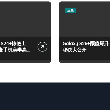
三星
y S24+惊艳上
Galaxy S26+颜值爆升
变手机美学高
秘诀大公开