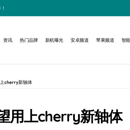
手！
资讯
热门品牌
新机曝光
安卓频道
苹果频道
智
圈
cherry新轴体
体验
用上cherry新轴体