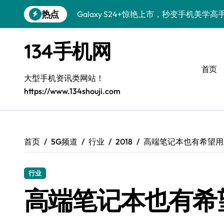
跳
热点
Galaxy S24+惊艳上市，秒变手机美学高
转
到
Galaxy S26+颜值爆升秘诀大公开
内
134手机网
容
Galaxy A56 5G登场，时尚旗舰新体验！
首页
三星S26个性美颜全攻略，一键搞定！
大型手机资讯类网站！
https://www.134shouji.com
S25美化秘籍：个性定制，炫酷随心！
Galaxy C55 5G焕新秘籍：定制潮流玩出
Galaxy C55 5G登场，美学新标杆！
首页
5G频道
行业
2018
高端笔记本也有希望用上
Galaxy Z Flip6：折叠时尚，尽享炫美新
行业
S25+闪亮登场，这样打扮秒变焦点！
高端笔记本也有希望
S25 Ultra颜值炸裂！定制主题潮翻全场