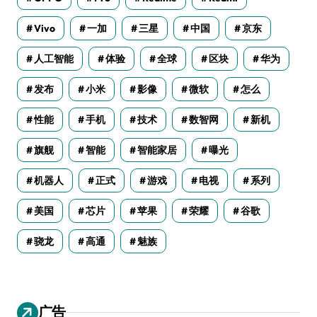
Vivo
一加
三星
中国
京东
人工智能
体验
全球
区块
华为
发布
小米
影像
微软
怎么
性能
手机
技术
数智网
新机
旗舰
智能
智能家居
曝光
机器人
正式
游戏
电视
系列
美国
芯片
苹果
荣耀
谷歌
骁龙
高通
魅族
广告