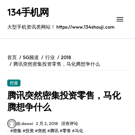
跳
134手机网
转
到
内
大型手机资讯类网站！ https://www.134shouji.com
容
首页
5G频道
行业
2018
腾讯突然密集投资零售，马化腾想争什么
行业
腾讯突然密集投资零售，马化
腾想争什么
由 dawei
2 月 2, 2018
没有评论
#
密集
#
投资
#
突然
#
腾讯
#
零售
#
马化