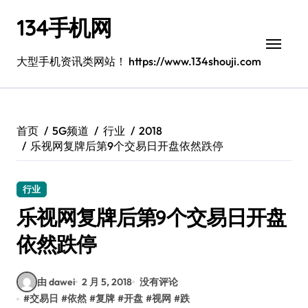
跳
134手机网
转
到
内
大型手机资讯类网站！ https://www.134shouji.com
容
首页
5G频道
行业
2018
乐视网复牌后第9个交易日开盘依然跌停
行业
乐视网复牌后第9个交易日开盘
依然跌停
由 dawei
2 月 5, 2018
没有评论
#
交易日
#
依然
#
复牌
#
开盘
#
视网
#
跌