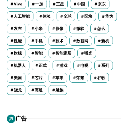
Vivo
一加
三星
中国
京东
人工智能
体验
全球
区块
华为
发布
小米
影像
微软
怎么
性能
手机
技术
数智网
新机
旗舰
智能
智能家居
曝光
机器人
正式
游戏
电视
系列
美国
芯片
苹果
荣耀
谷歌
骁龙
高通
魅族
广告