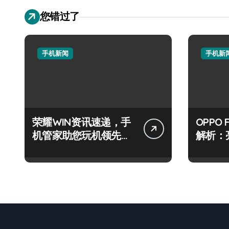
您错过了
手机新闻
手机新
荣耀WIN资讯速递，手
OPPO 
机管家助您玩机领先一
解析：
路！
级玩机