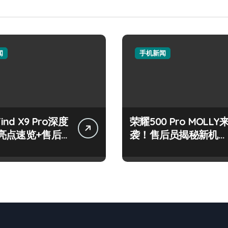
闻
手机新闻
Find X9 Pro深度
荣耀500 Pro MOLLY
亮点速览+售后
袭！售后员揭秘新机资
技巧大公开
讯与玩机秘籍