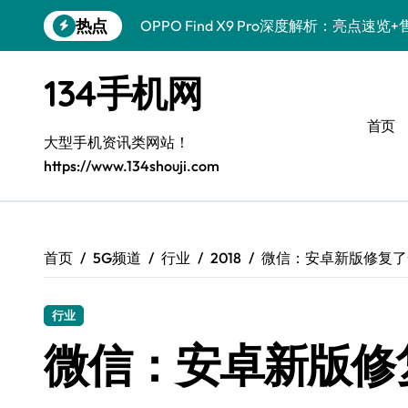
跳
热点
OPPO Find X9 Pro深度解析：亮点
转
到
荣耀500 Pro MOLLY来袭！售后员揭
内
134手机网
容
真我GT8 Pro售后揭秘：新机特色+实用
首页
vivo S50 Pro mini来袭！小屏旗舰亮
大型手机资讯类网站！
https://www.134shouji.com
REDMI K90深度揭秘！售后员带你一文
三星W26新资讯来袭！售后员带您畅享智
荣耀ROBOT PHONE售后护航，智能资
首页
5G频道
行业
2018
微信：安卓新版修复了
iPhone 17e性能配置大揭秘，售后视角
行业
华为nova 15 Ultra新功能解锁，售后
微信：安卓新版修
荣耀WIN资讯速递，手机管家助您玩机领