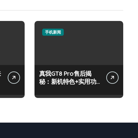
手机新闻
来
真我GT8 Pro售后揭
秘：新机特色+实用功
能，速来围观！