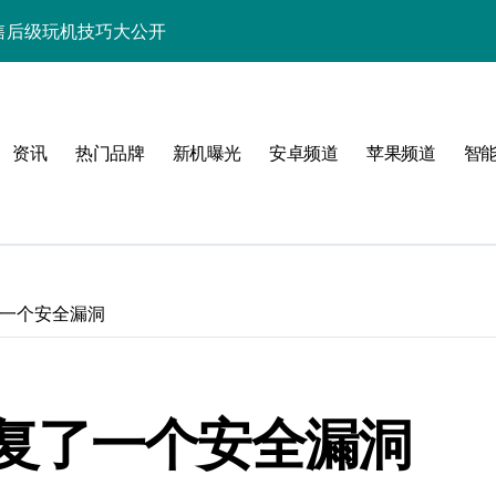
速览+售后级玩机技巧大公开
秘新机资讯与玩机秘籍
功能，速来围观！
资讯
热门品牌
新机曝光
安卓频道
苹果频道
智
点，售后带你抢先看！
览尽核心亮点配置
能科技新体验！
讯生活一手轻松掌控！
一个安全漏洞
带您抢先看！
带你抢先享最新优惠！
复了一个安全漏洞
先一路！