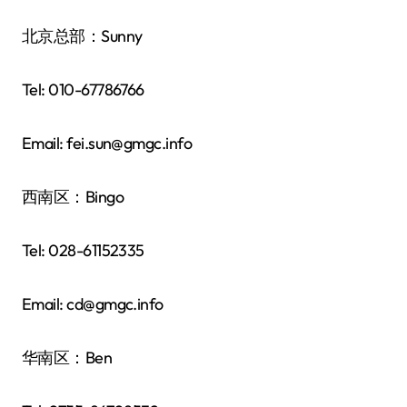
北京总部：Sunny
Tel: 010-67786766
Email: fei.sun@gmgc.info
西南区：Bingo
Tel: 028-61152335
Email: cd@gmgc.info
华南区：Ben