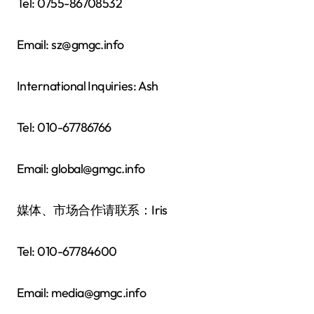
Tel: 0755-86708532
Email: sz@gmgc.info
International Inquiries: Ash
Tel: 010-67786766
Email: global@gmgc.info
媒体、市场合作请联系：Iris
Tel: 010-67784600
Email: media@gmgc.info