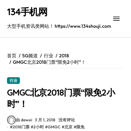
跳
134手机网
转
到
内
大型手机资讯类网站！ https://www.134shouji.com
容
首页
5G频道
行业
2018
GMGC北京2018门票“限免2小时”！
行业
GMGC北京2018门票“限免2小
时”！
由 dawei
3 月 1, 2018
没有评论
#
2018门票
#
2小时
#
GMGC
#
北京
#
限免