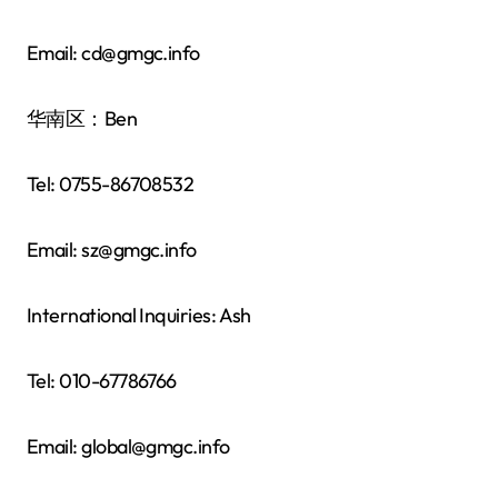
Email: cd@gmgc.info
华南区：Ben
Tel: 0755-86708532
Email: sz@gmgc.info
International Inquiries: Ash
Tel: 010-67786766
Email: global@gmgc.info