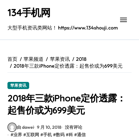
跳
134手机网
转
到
内
大型手机资讯类网站！ https://www.134shouji.com
容
首页
苹果频道
苹果资讯
2018
2018年三款iPhone定价透露：起售价或为699美元
苹果资讯
2018年三款iPhone定价透露：
起售价或为699美元
由 dawei
9 月 10, 2018
没有评论
#
业界
#
互联网
#
手机
#
数码
#
科
#
通信