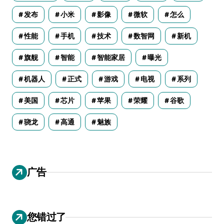
发布
小米
影像
微软
怎么
性能
手机
技术
数智网
新机
旗舰
智能
智能家居
曝光
机器人
正式
游戏
电视
系列
美国
芯片
苹果
荣耀
谷歌
骁龙
高通
魅族
广告
您错过了